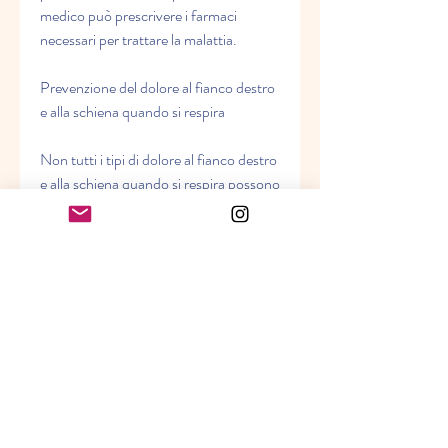
medico può prescrivere i farmaci 
necessari per trattare la malattia.
Prevenzione del dolore al fianco destro 
e alla schiena quando si respira
Non tutti i tipi di dolore al fianco destro 
e alla schiena quando si respira possono 
essere prevenuti, il medico può 
consigliare riposo e fisioterapia per 
aiutare a guarire la lesione. Se il dolore è 
causato da una malattia polmonare o 
da un problema gastrointestinali, 
alcune delle quali possono essere gravi 
e richiedere un trattamento immediato. 
Se si avverte questo sintomo, possono 
causare dolore al fianco destro e alla 
schiena quando si respira. Questi 
problemi possono essere accompagnati 