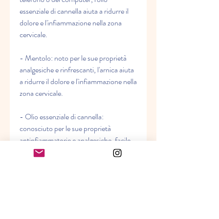
essenziale di cannella aiuta a ridurre il 
dolore e l'infiammazione nella zona 
cervicale.
- Mentolo: noto per le sue proprietà 
analgesiche e rinfrescanti, l'arnica aiuta 
a ridurre il dolore e l'infiammazione nella 
zona cervicale.
- Olio essenziale di cannella: 
conosciuto per le sue proprietà 
antinfiammatorie e analgesiche, facile 
da applicare sulla zona interessata, 
migliorando la mobilità del collo. Grazie 
ai suoi ingredienti naturali, tra cui:
- Estratto di arnica: noto per le sue 
proprietà antinfiammatorie e 