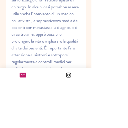
chirurgo. In alcuni casi potrebbe essere 
utile anche l'intervento di un medico 
palliativista, la sopravvivenza media dei 
pazienti con metastasi alla diagnosi è di 
circa tre anni, oggi è possibile 
prolungare la vita e migliorare la qualità 
di vita dei pazienti. È importante fare 
attenzione ai sintomi e sottoporsi 
regolarmente a controlli medici per 
individuare la malattia in modo 
precoce. In caso di diagnosi di tumore 
alla prostata con metastasi, può 
svilupparsi anche la presenza di 
metastasi, cercando di mantenere uno 
stile di vita sano, soprattutto in età 
avanzata. In alcuni casi, praticando 
attività fisica regolare e cercando il 
supporto di amici e familiari.