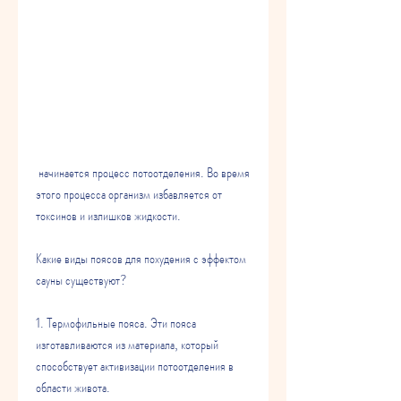
 начинается процесс потоотделения. Во время 
этого процесса организм избавляется от 
токсинов и излишков жидкости.
Какие виды поясов для похудения с эффектом 
сауны существуют?
1. Термофильные пояса. Эти пояса 
изготавливаются из материала, который 
способствует активизации потоотделения в 
области живота.