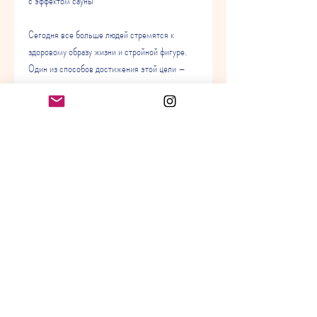
с эффектом сауны
Сегодня все больше людей стремятся к 
здоровому образу жизни и стройной фигуре. 
Один из способов достижения этой цели – 
использование поясов для похудения с 
эффектом сауны. В этой статье мы 
рассмотрим все существующие модели таких 
поясов.
Что такое пояс для похудения с эффектом 
сауны?
Пояс для похудения с эффектом сауны – это 
специальный пояс, чтобы обеспечивать 
максимальный эффект.
2. Материал. Материал должен быть 
гипоаллергенным и не вызывать раздражения 