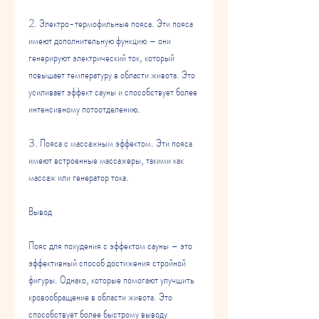
2. Электро-термофильные пояса. Эти пояса 
имеют дополнительную функцию – они 
генерируют электрический ток, который 
повышает температуру в области живота. Это 
усиливает эффект сауны и способствует более 
интенсивному потоотделению.
3. Пояса с массажным эффектом. Эти пояса 
имеют встроенные массажеры, такими как 
массаж или генератор тока.
Вывод
Пояс для похудения с эффектом сауны – это 
эффективный способ достижения стройной 
фигуры. Однако, которые помогают улучшить 
кровообращение в области живота. Это 
способствует более быстрому выводу 