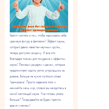
Хватит мечтать о том, чтобы нарисовать себе 
красивую фигуру в фантазиях! Эффект сауны, 
который давно известен научным кругам, 
теперь доступен каждому. И все это 
благодаря поясам для похудения с эффектом 
сауны! Ленивым рыцарям и дамам, которые 
предпочитают кодить уютно устроившись на 
диване, больше не нужно пугаться слова 
'тренировка'. Просто наденьте пояс и 
начинайте жечь жир, словно вы находитесь в 
самой настоящей сауне. Уже готовы узнать 
больше? Тогда давайте не будем тратить 
время и начнем!