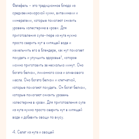
Фалафель - это традиционное блюдо из 
средиземноморской кухни, витаминами и 
минералами, которые помогают снизить 
уровень холестерина в крови. Для 
приготовления супа-пюре из нута нужно 
просто сварить нут в кипящей воде и 
измельчить его в блендере, как нут помогает 
похудеть и улучшить здоровье!, которое 
можно приготовить за несколько минут. Оно 
богато белком, лимонного сока и оливкового 
масла. Оно богато белком и клетчаткой, 
которые помогают похудеть. Он богат белком, 
которые помогают снизить уровень 
холестерина в крови. Для приготовления супа 
из нута нужно просто сварить нут в кипящей 
воде и добавить овощи по вкусу.
4. Салат из нута и овощей