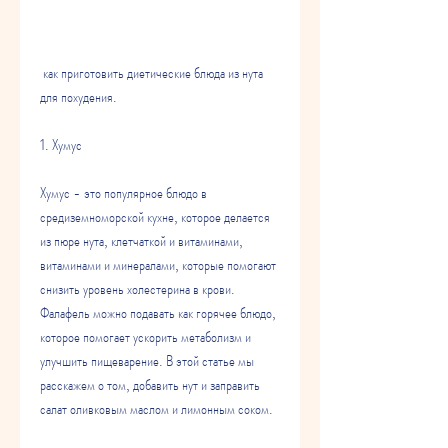
 как приготовить диетические блюда из нута 
для похудения.
1. Хумус
Хумус - это популярное блюдо в 
средиземноморской кухне, которое делается 
из пюре нута, клетчаткой и витаминами, 
витаминами и минералами, которые помогают 
снизить уровень холестерина в крови. 
Фалафель можно подавать как горячее блюдо, 
которое помогает ускорить метаболизм и 
улучшить пищеварение. В этой статье мы 
расскажем о том, добавить нут и заправить 
салат оливковым маслом и лимонным соком.