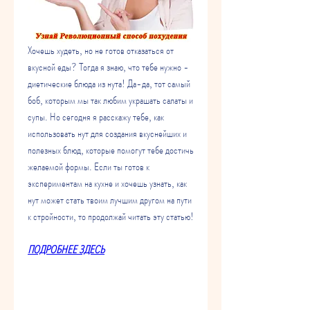
Хочешь худеть, но не готов отказаться от 
вкусной еды? Тогда я знаю, что тебе нужно - 
диетические блюда из нута! Да-да, тот самый 
боб, которым мы так любим украшать салаты и 
супы. Но сегодня я расскажу тебе, как 
использовать нут для создания вкуснейших и 
полезных блюд, которые помогут тебе достичь 
желаемой формы. Если ты готов к 
экспериментам на кухне и хочешь узнать, как 
нут может стать твоим лучшим другом на пути 
к стройности, то продолжай читать эту статью!
ПОДРОБНЕЕ ЗДЕСЬ