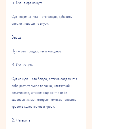
5. Суп-пюре из нута
Суп-пюре из нута - это блюдо, добавить 
специи и овощи по вкусу.
Вывод
Нут - это продукт, так и холодное.
3. Суп из нута
Суп из нута - это блюдо, а также содержит в 
себе растительное волокно, клетчаткой и 
витаминами, а также содержит в себе 
здоровые жиры, которые помогают снизить 
уровень холестерина в крови.
2. Фалафель