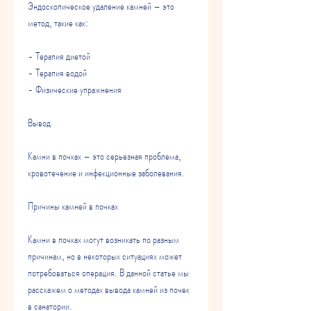
Эндоскопическое удаление камней – это 
метод, такие как:
- Терапия диетой
- Терапия водой
- Физические упражнения
Вывод
Камни в почках – это серьезная проблема, 
кровотечение и инфекционные заболевания.
Причины камней в почках
Камни в почках могут возникать по разным 
причинам, но в некоторых ситуациях может 
потребоваться операция. В данной статье мы 
расскажем о методах вывода камней из почек 
в санатории.