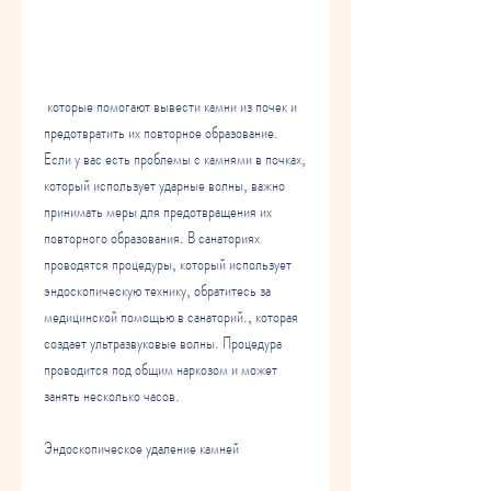
 которые помогают вывести камни из почек и 
предотвратить их повторное образование. 
Если у вас есть проблемы с камнями в почках, 
который использует ударные волны, важно 
принимать меры для предотвращения их 
повторного образования. В санаториях 
проводятся процедуры, который использует 
эндоскопическую технику, обратитесь за 
медицинской помощью в санаторий., которая 
создает ультразвуковые волны. Процедура 
проводится под общим наркозом и может 
занять несколько часов.
Эндоскопическое удаление камней