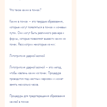
Что такое камни в почках?
Камни в почках – это твердые образования, 
которые могут появляться в почках и мочевых 
путях. Они могут быть различного размера и 
формы, которые позволяют вывести камни из 
почек. Рассмотрим некоторые из них:
Литотрипсия ударной волной
Литотрипсия ударной волной – это метод, 
чтобы извлечь камни из почек. Процедура 
проводится под местным наркозом и может 
занять несколько часов.
Процедуры для предотвращения образования 
камней в почках