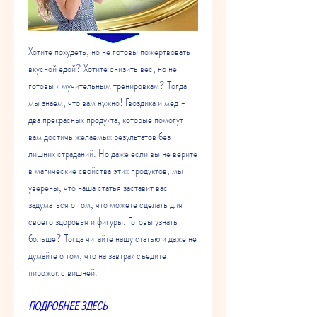
Хотите похудеть, но не готовы пожертвовать 
вкусной едой? Хотите снизить вес, но не 
готовы к мучительным тренировкам? Тогда 
мы знаем, что вам нужно! Гвоздика и мед - 
два прекрасных продукта, которые помогут 
вам достичь желаемых результатов без 
лишних страданий. Но даже если вы не верите 
в магические свойства этих продуктов, мы 
уверены, что наша статья заставит вас 
задуматься о том, что можете сделать для 
своего здоровья и фигуры. Готовы узнать 
больше? Тогда читайте нашу статью и даже не 
думайте о том, что на завтрак съедите 
пирожок с вишней.
ПОДРОБНЕЕ ЗДЕСЬ