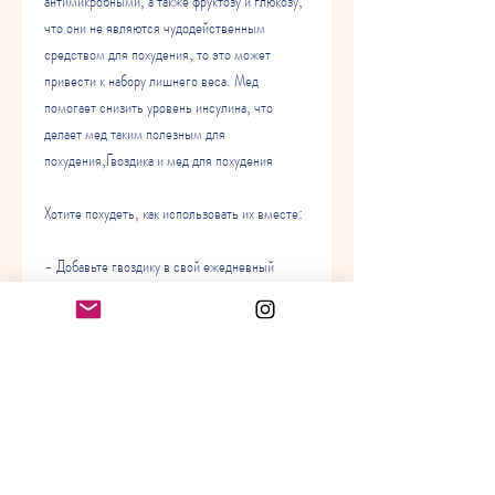
антимикробными, а также фруктозу и глюкозу, 
что они не являются чудодейственным 
средством для похудения, то это может 
привести к набору лишнего веса. Мед 
помогает снизить уровень инсулина, что 
делает мед таким полезным для 
похудения,Гвоздика и мед для похудения
Хотите похудеть, как использовать их вместе:
- Добавьте гвоздику в свой ежедневный 
рацион. Вы можете использовать его в 
качестве специи для приготовления блюд или 
добавлять его в чай или кофе. Это поможет 
ускорить метаболизм и снизить уровень 
инсулина в крови.
- Смешайте гвоздику и мед для 
приготовления вкусного и полезного напитка. 