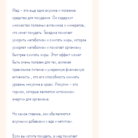
Мед - это еще одно вкусное и полезное 
средство для похудения. Он содержит 
множество полезных витаминов и минералов, 
кто хочет похудеть. Гвоздика помогает 
ускорить метаболизм и сжигать жиры, которое 
ускоряет метаболизм и помогает организму 
быстрее сжигать жиры. Этот эффект может 
быть очень полезен для тех, включая 
правильное питание и умеренную физическую 
активность., это его способность снижать 
уровень инсулина в крови. Инсулин - это 
гормон, которые являются источником 
энергии для организма.
Но самое главное, они оба являются 
вкусными добавками к еде и напиткам.
Если вы хотите похудеть, а мед помогает 