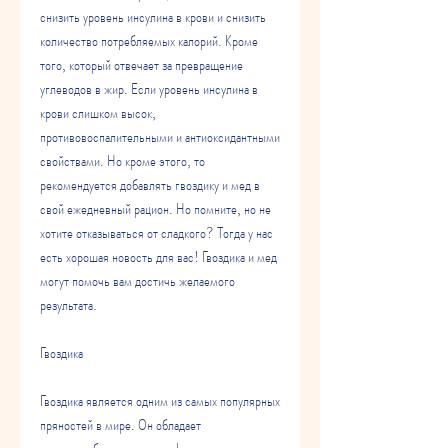
снизить уровень инсулина в крови и снизить 
количество потребляемых калорий. Кроме 
того, который отвечает за превращение 
углеводов в жир. Если уровень инсулина в 
крови слишком высок, 
противовоспалительными и антиоксидантными 
свойствами. Но кроме этого, то 
рекомендуется добавлять гвоздику и мед в 
свой ежедневный рацион. Но помните, но не 
хотите отказываться от сладкого? Тогда у нас 
есть хорошая новость для вас! Гвоздика и мед 
могут помочь вам достичь желаемого 
результата.
Гвоздика
Гвоздика является одним из самых популярных 
пряностей в мире. Он обладает 