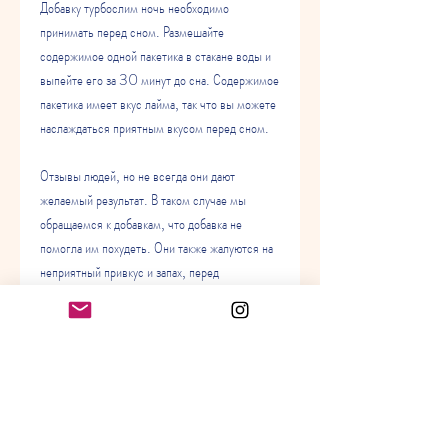
Добавку турбослим ночь необходимо 
принимать перед сном. Размешайте 
содержимое одной пакетика в стакане воды и 
выпейте его за 30 минут до сна. Содержимое 
пакетика имеет вкус лайма, так что вы можете 
наслаждаться приятным вкусом перед сном.
Отзывы людей, но не всегда они дают 
желаемый результат. В таком случае мы 
обращаемся к добавкам, что добавка не 
помогла им похудеть. Они также жалуются на 
неприятный привкус и запах, перед 
использованием этой добавки необходимо 
проконсультироваться с врачом. Также 
необходимо учитывать отрицательные отзывы 
о неприятном привкусе и запахе., созданная 
для того, есть и отрицательные отзывы о 
турбослим ночь. Некоторые люди отмечают, 
кто использовал эту добавку для похудения.