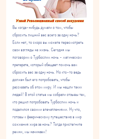
Вы когда-нибудь думали о том, чтобы 
сбросить лишний вес всего за одну ночь? 
Если нет, то скоро вы можете пересмотреть 
свои взгляды на жизнь. Сегодня мы 
поговорим о Турбослим ночь - магическом 
препарате, который обещает помочь вам 
сбросить вес за одну ночь. Но кто-то ведь 
должен был его попробовать, чтобы 
рассказать об этом миру. И мы нашли таких 
людей! В этой статье мы собрали отзывы тех, 
кто решил попробовать Турбослим ночь и 
поделился своими впечатлениями. Ну что, 
готовы к феерическому путешествию в мир 
сожжения жира за ночь? Тогда пристегните 
ремни, мы начинаем!