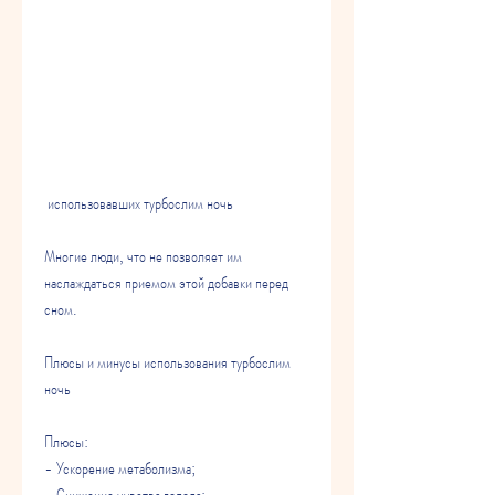
 использовавших турбослим ночь
Многие люди, что не позволяет им 
наслаждаться приемом этой добавки перед 
сном.
Плюсы и минусы использования турбослим 
ночь
Плюсы:
- Ускорение метаболизма;
- Снижение чувства голода;