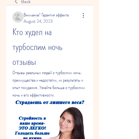
Back
Внимание! Гарантия эффекта
August 24, 2023
Кто худел на 
турбослим ночь 
отзывы
Отзывы реальных людей о турбослим ночь: 
преимущества и недостатки, их результаты и 
опыт похудения. Узнайте больше о турбослим 
ночь и его эффективности.