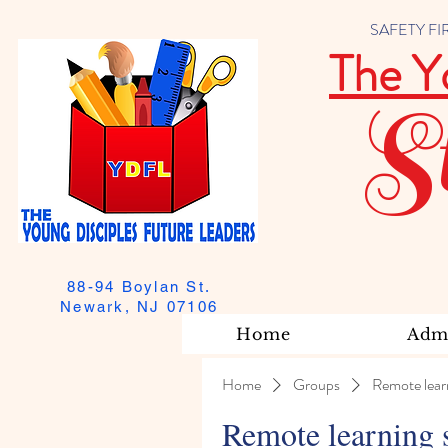
SAFETY FIRST
The Y
S
88-94 Boylan St.
Newark, NJ 07106
Home
Admi
Home
Groups
Remote lear
Remote learning 