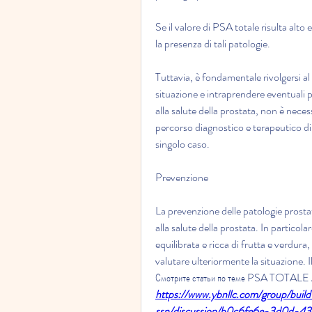
Se il valore di PSA totale risulta alto 
la presenza di tali patologie. 
Tuttavia, è fondamentale rivolgersi al
situazione e intraprendere eventuali p
alla salute della prostata, non è neces
percorso diagnostico e terapeutico di
singolo caso.
Prevenzione
La prevenzione delle patologie prostati
alla salute della prostata. In particolar
equilibrata e ricca di frutta e verdura,
valutare ulteriormente la situazione. I
Смотрите статьи по теме PSA TOT
https://www.ybnllc.com/group/buil
ssn/discussion/b0c6fe6e-3d0d