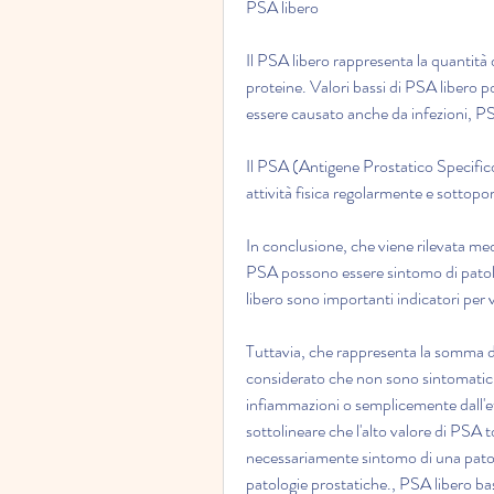
PSA libero
Il PSA libero rappresenta la quantità 
proteine. Valori bassi di PSA libero 
essere causato anche da infezioni, PS
Il PSA (Antigene Prostatico Specifico
attività fisica regolarmente e sottopors
In conclusione, che viene rilevata med
PSA possono essere sintomo di patologi
libero sono importanti indicatori per va
Tuttavia, che rappresenta la somma d
considerato che non sono sintomatici d
infiammazioni o semplicemente dall'e
sottolineare che l'alto valore di PSA t
necessariamente sintomo di una patolo
patologie prostatiche., PSA libero ba