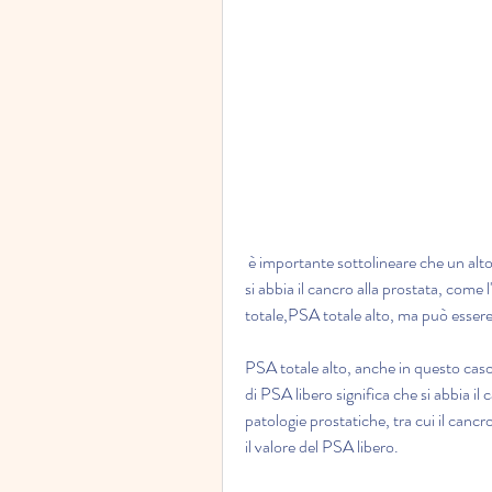
 è importante sottolineare che un alto valore di PSA totale non significa necessariamente che 
si abbia il cancro alla prostata, come l
totale,PSA totale alto, ma può essere
PSA totale alto, anche in questo cas
di PSA libero significa che si abbia il c
patologie prostatiche, tra cui il canc
il valore del PSA libero. 