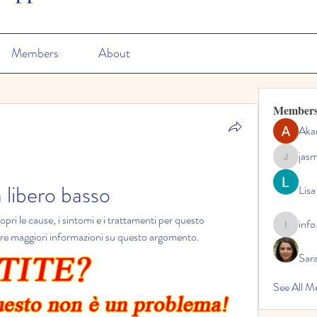
Members
About
Member
Aka
jas
jasmine
a libero basso
Lisa
pri le cause, i sintomi e i trattamenti per questo 
info
info.tvac
avere maggiori informazioni su questo argomento.
Sara
See All M