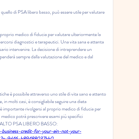
e quello di PSA libero basso, può essere utile per valutare 
 proprio medico di fiducia per valutare ulteriormente la 
ercorsi diagnostici e terapeutici. Una vita sana e attenta 
sario intervenire. La decisione di intraprendere un 
penderà sempre dalla valutazione del medico e dal 
che è possibile attraverso uno stile di vita sano e attento 
e, in molti casi, è consigliabile seguire una dieta 
 è importante rivolgersi al proprio medico di fiducia per 
l medico potrà prescrivere esami più specifici 
ALE ALTO PSA LIBERO BASSO:
d-business-credit-for-your-ein-not-your-
-432e-9d46-b89488037bb0