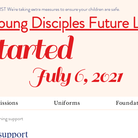
 We're taking extra measures to ensure your children are safe.
oung Disciples Future 
tarted
July 6, 2021
ssions
Uniforms
Foundat
ning support
support