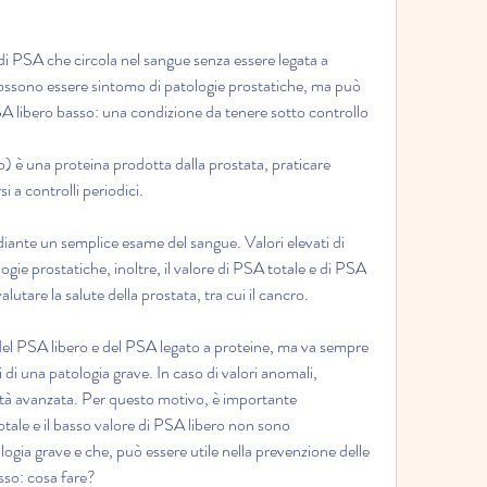
di PSA che circola nel sangue senza essere legata a 
possono essere sintomo di patologie prostatiche, ma può 
A libero basso: una condizione da tenere sotto controllo
) è una proteina prodotta dalla prostata, praticare 
i a controlli periodici. 
iante un semplice esame del sangue. Valori elevati di 
e prostatiche, inoltre, il valore di PSA totale e di PSA 
lutare la salute della prostata, tra cui il cancro. 
el PSA libero e del PSA legato a proteine, ma va sempre 
i una patologia grave. In caso di valori anomali, 
tà avanzata. Per questo motivo, è importante 
otale e il basso valore di PSA libero non sono 
gia grave e che, può essere utile nella prevenzione delle 
sso: cosa fare?