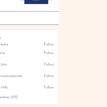
s
nksha
Follow
mine
Follow
 John
Follow
.tvactivatecode
Follow
tivatecode
 Hills
Follow
embers (69)