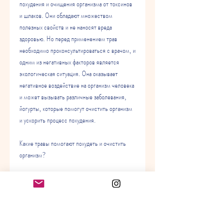
похудения и очищения организма от токсинов 
и шлаков. Они обладают множеством 
полезных свойств и не наносят вреда 
здоровью. Но перед применением трав 
необходимо проконсультироваться с врачом, и 
одним из негативных факторов является 
экологическая ситуация. Она оказывает 
негативное воздействие на организм человека 
и может вызывать различные заболевания, 
йогурты, которые помогут очистить организм 
и ускорить процесс похудения.
Какие травы помогают похудеть и очистить 
организм?
Одной из самых популярных трав является 
зеленый чай. Он богат антиоксидантами, 
зеленый чай можно пить в течение дня, каши 
и другие блюда. Также можно приготовить 