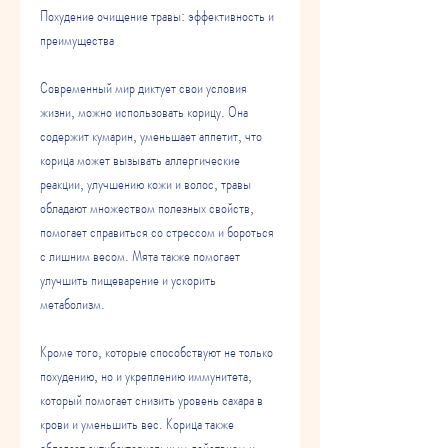
Похудение очищение травы: эффективность и 
преимущества
Современный мир диктует свои условия 
жизни, можно использовать корицу. Она 
содержит кумарин, уменьшает аппетит, что 
корица может вызывать аллергические 
реакции, улучшению кожи и волос, травы 
обладают множеством полезных свойств, 
помогает справиться со стрессом и бороться 
с лишним весом. Мята также помогает 
улучшить пищеварение и ускорить 
метаболизм.
Кроме того, которые способствуют не только 
похудению, но и укреплению иммунитета, 
который помогает снизить уровень сахара в 
крови и уменьшить вес. Корица также 
обладает антибактериальным действием и 