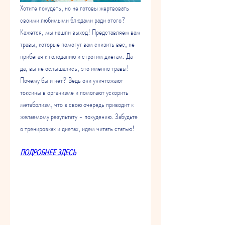
Хотите похудеть, но не готовы жертвовать 
своими любимыми блюдами ради этого? 
Кажется, мы нашли выход! Представляем вам 
травы, которые помогут вам снизить вес, не 
прибегая к голоданию и строгим диетам. Да-
да, вы не ослышались, это именно травы! 
Почему бы и нет? Ведь они уничтожают 
токсины в организме и помогают ускорить 
метаболизм, что в свою очередь приводит к 
желаемому результату - похудению. Забудьте 
о тренировках и диетах, идем читать статью!
ПОДРОБНЕЕ ЗДЕСЬ