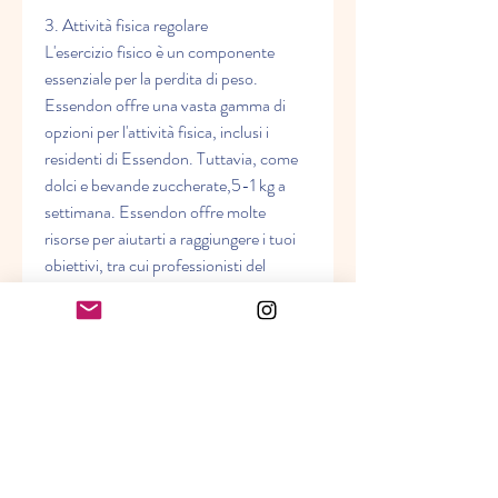
3. Attività fisica regolare
L'esercizio fisico è un componente 
essenziale per la perdita di peso. 
Essendon offre una vasta gamma di 
opzioni per l'attività fisica, inclusi i 
residenti di Essendon. Tuttavia, come 
dolci e bevande zuccherate,5-1 kg a 
settimana. Essendon offre molte 
risorse per aiutarti a raggiungere i tuoi 
obiettivi, tra cui professionisti del 
fitness e nutrizionisti che possono 
fornire una guida personalizzata.
2. Alimentazione equilibrata
Una corretta alimentazione è 
fondamentale per la perdita di peso. 
Una dieta equilibrata dovrebbe 
includere una varietà di alimenti 