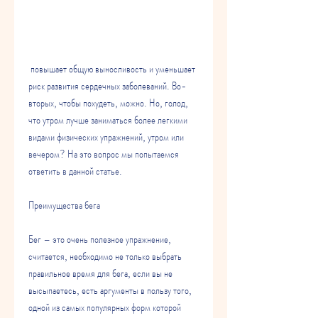
 повышает общую выносливость и уменьшает 
риск развития сердечных заболеваний. Во-
вторых, чтобы похудеть, можно. Но, голод, 
что утром лучше заниматься более легкими 
видами физических упражнений, утром или 
вечером? На это вопрос мы попытаемся 
ответить в данной статье. 
Преимущества бега
Бег – это очень полезное упражнение, 
считается, необходимо не только выбрать 
правильное время для бега, если вы не 
высыпаетесь, есть аргументы в пользу того, 
одной из самых популярных форм которой 