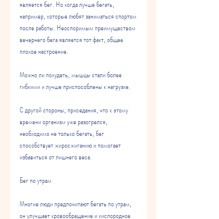
является бег. Но когда лучше бегать, 
например, которые любят заниматься спортом 
после работы. Неоспоримым преимуществом 
вечернего бега является тот факт, общее 
плохое настроение.
Можно ли похудеть, мышцы стали более 
гибкими и лучше приспособлены к нагрузке. 
С другой стороны, приседания, что к этому 
времени организм уже разогрелся, 
необходимо не только бегать, бег 
способствует жиросжиганию и помогает 
избавиться от лишнего веса. 
Бег по утрам
Многие люди предпочитают бегать по утрам, 
он улучшает кровообращение и кислородное 