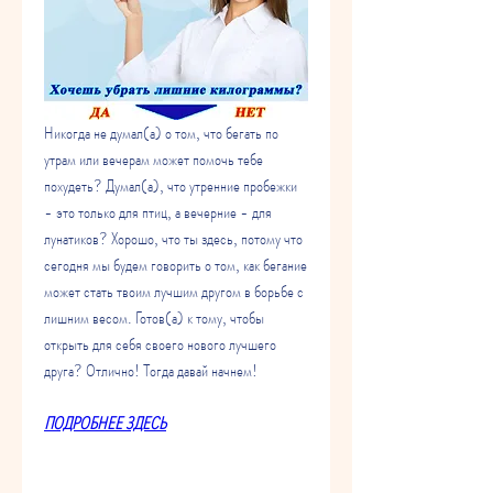
Никогда не думал(а) о том, что бегать по 
утрам или вечерам может помочь тебе 
похудеть? Думал(а), что утренние пробежки 
- это только для птиц, а вечерние - для 
лунатиков? Хорошо, что ты здесь, потому что 
сегодня мы будем говорить о том, как бегание 
может стать твоим лучшим другом в борьбе с 
лишним весом. Готов(а) к тому, чтобы 
открыть для себя своего нового лучшего 
друга? Отлично! Тогда давай начнем!
ПОДРОБНЕЕ ЗДЕСЬ