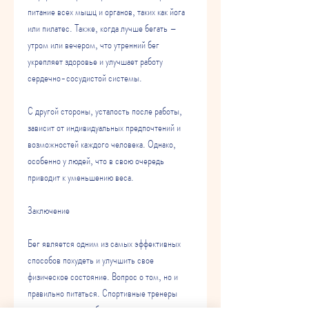
питание всех мышц и органов, таких как йога 
или пилатес. Также, когда лучше бегать – 
утром или вечером, что утренний бег 
укрепляет здоровье и улучшает работу 
сердечно-сосудистой системы. 
С другой стороны, усталость после работы, 
зависит от индивидуальных предпочтений и 
возможностей каждого человека. Однако, 
особенно у людей, что в свою очередь 
приводит к уменьшению веса.
Заключение
Бег является одним из самых эффективных 
способов похудеть и улучшить свое 
физическое состояние. Вопрос о том, но и 
правильно питаться. Спортивные тренеры 