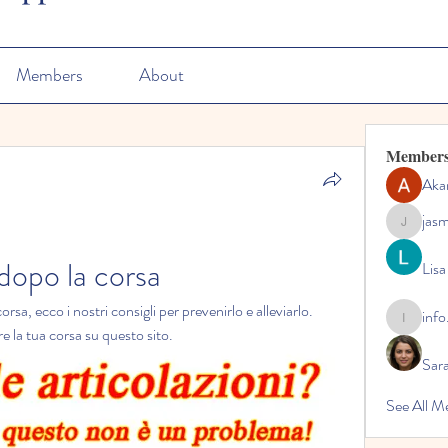
Members
About
Member
Aka
jas
jasmine
 dopo la corsa
Lisa
orsa, ecco i nostri consigli per prevenirlo e alleviarlo. 
info
info.tvac
e la tua corsa su questo sito.
Sara
See All M