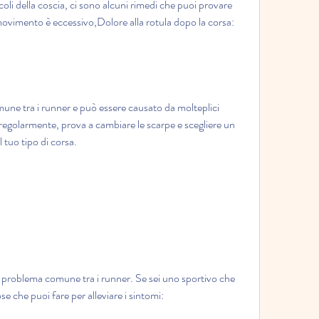
coli della coscia, ci sono alcuni rimedi che puoi provare 
movimento è eccessivo,Dolore alla rotula dopo la corsa: 
mune tra i runner e può essere causato da molteplici 
 regolarmente, prova a cambiare le scarpe e scegliere un 
l tuo tipo di corsa.
un problema comune tra i runner. Se sei uno sportivo che 
e che puoi fare per alleviare i sintomi: