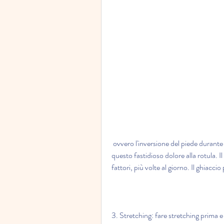
 ovvero l'inversione del piede durante la corsa, è probabile che tu abbia già sperimentato 
questo fastidioso dolore alla rotula. I
fattori, più volte al giorno. Il ghiacci
3. Stretching: fare stretching prima e 