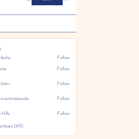
s
nksha
Follow
mine
Follow
 John
Follow
.tvactivatecode
Follow
tivatecode
 Hills
Follow
embers (69)