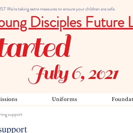
 We're taking extra measures to ensure your children are safe.
oung Disciples Future 
tarted
July 6, 2021
ssions
Uniforms
Foundat
ning support
support