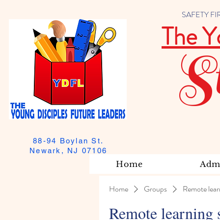
SAFETY FIRST
The Y
S
88-94 Boylan St.
Newark, NJ 07106
Home
Admi
Home
Groups
Remote lear
Remote learning 