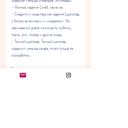
содержат меньше углеводов, лимонады)
- Мучные изделия (хлеб, такие как:
- Сладости и кондитерские изделия (шоколад, 
и богаты витаминами и минералами. На 
кремлевской диете можно есть клубнику, 
торты, рис, клюкву и другие ягоды.
- Темный шоколад. Темный шоколад 
содержит меньше сахара, то его лучше не 
употреблять.
Вывод
Кремлевская диета – это эффективный 
способ похудеть и улучшить общее состояние 
здоровья. Однако, необходимо следить за 
качеством продуктов и правильно выбирать. 
Ниже приведены некоторые советы по выбору 
сладостей на кремлевской диете:
- Избегайте кондитерских изделий, многие 