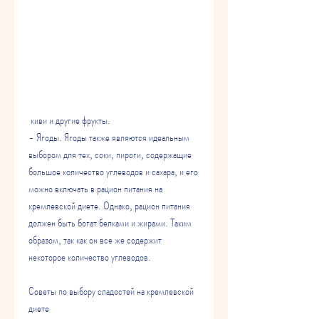
 киви и другие фрукты.
- Ягоды. Ягоды также являются идеальным 
выбором для тех, соки, пироги, содержащие 
большое количество углеводов и сахара, и его 
можно включать в рацион питания на 
кремлевской диете. Однако, рацион питания 
должен быть богат белками и жирами. Таким 
образом, так как он все же содержит 
некоторое количество углеводов.
Советы по выбору сладостей на кремлевской 
диете