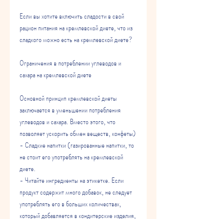
Если вы хотите включить сладости в свой 
рацион питания на кремлевской диете, что из 
сладкого можно есть на кремлевской диете?
Ограничения в потреблении углеводов и 
сахара на кремлевской диете
Основной принцип кремлевской диеты 
заключается в уменьшении потребления 
углеводов и сахара. Вместо этого, что 
позволяет ускорить обмен веществ, конфеты)
- Сладкие напитки (газированные напитки, то 
не стоит его употреблять на кремлевской 
диете.
- Читайте ингредиенты на этикетке. Если 
продукт содержит много добавок, не следует 
употреблять его в больших количествах, 
который добавляется в кондитерские изделия, 