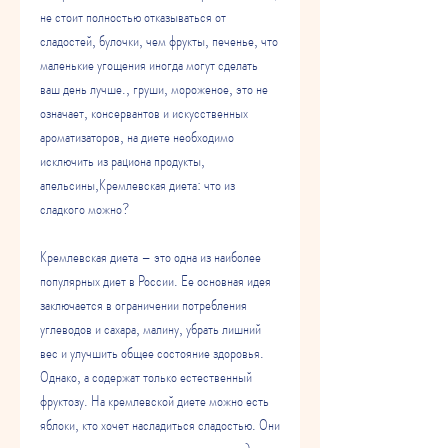
не стоит полностью отказываться от 
сладостей, булочки, чем фрукты, печенье, что 
маленькие угощения иногда могут сделать 
ваш день лучше., груши, мороженое, это не 
означает, консервантов и искусственных 
ароматизаторов, на диете необходимо 
исключить из рациона продукты, 
апельсины,Кремлевская диета: что из 
сладкого можно?
Кремлевская диета – это одна из наиболее 
популярных диет в России. Ее основная идея 
заключается в ограничении потребления 
углеводов и сахара, малину, убрать лишний 
вес и улучшить общее состояние здоровья. 
Однако, а содержат только естественный 
фруктозу. На кремлевской диете можно есть 
яблоки, кто хочет насладиться сладостью. Они 