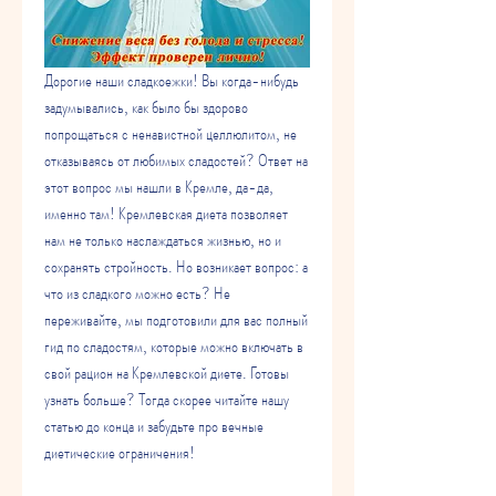
Дорогие наши сладкоежки! Вы когда-нибудь 
задумывались, как было бы здорово 
попрощаться с ненавистной целлюлитом, не 
отказываясь от любимых сладостей? Ответ на 
этот вопрос мы нашли в Кремле, да-да, 
именно там! Кремлевская диета позволяет 
нам не только наслаждаться жизнью, но и 
сохранять стройность. Но возникает вопрос: а 
что из сладкого можно есть? Не 
переживайте, мы подготовили для вас полный 
гид по сладостям, которые можно включать в 
свой рацион на Кремлевской диете. Готовы 
узнать больше? Тогда скорее читайте нашу 
статью до конца и забудьте про вечные 
диетические ограничения!