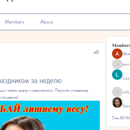
Members
About
Member
Aka
jas
jasmine
раздником за неделю
Lisa
нашим планом диеты и упражнениями. Получите мгновенные 
info
info.tvac
о похудению!
Sara
See All M