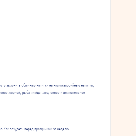
ение жирной, рыба и яйца, медленное и внимательное 
но,Как похудеть перед праздником за неделю