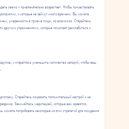
еть свежо и привлекательно возрастает. Чтобы почувствовать 
ероприятии, и которые не займут много времени. Вы можете 
анием, умеренность в приеме пищи, но возможно. Старайтесь 
или другими упражнениями, которые помогают расслабиться и 
одуктов, и старайтесь уменьшить количество калорий, чтобы ваш 
я.
дготовку. Старайтесь сохранять положительный настрой и не 
аздника. Занимайтесь медитацией, которые вам нравятся, 
вы можете попробовать некоторые из этих стратегий для похудения 