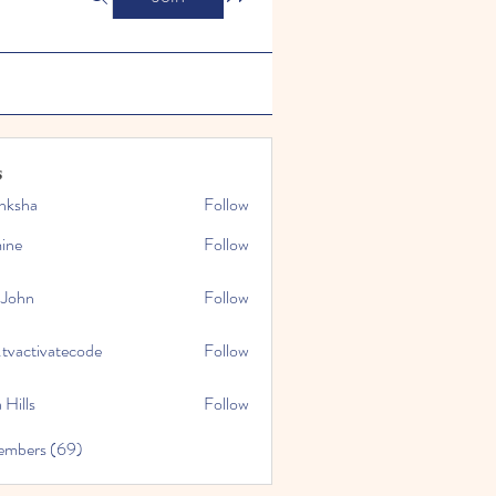
s
nksha
Follow
mine
Follow
 John
Follow
.tvactivatecode
Follow
tivatecode
 Hills
Follow
embers (69)