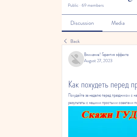
Public
·
69 members
Discussion
Media
Back
Внимание! Гарантия эффекта
August 27, 2023
Как похудеть перед п
Похудейте за неделю перед праздником с 
результаты с нашими простыми советами п