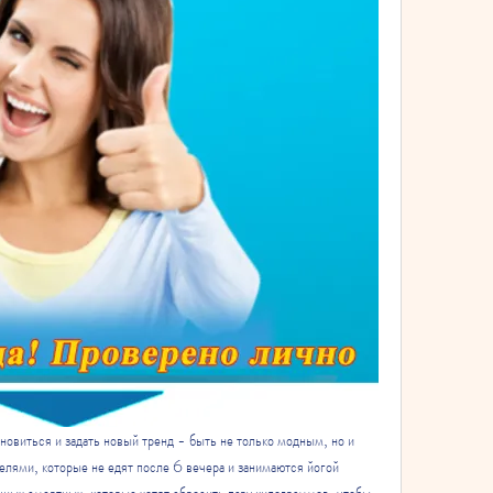
бновиться и задать новый тренд - быть не только модным, но и 
лями, которые не едят после 6 вечера и занимаются йогой 
чных смертных, которые хотят сбросить пару килограммов, чтобы 