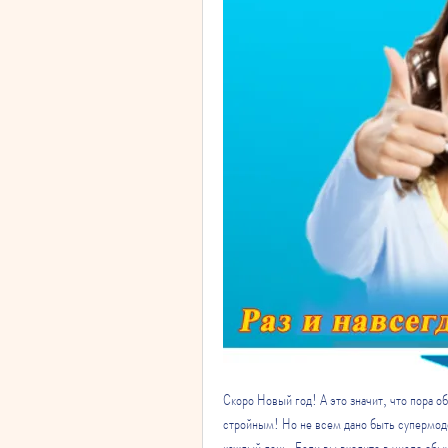
Скоро Новый год! А это значит, что пора о
стройным! Но не всем дано быть супермоде
каждый день. Если вы входите в число обы