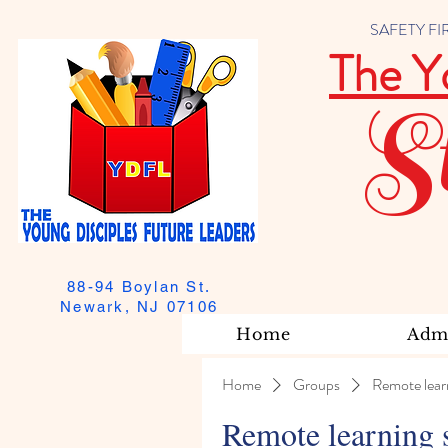
SAFETY FIRST
The Y
S
88-94 Boylan St.
Newark, NJ 07106
Home
Admi
Home
Groups
Remote lear
Remote learning 