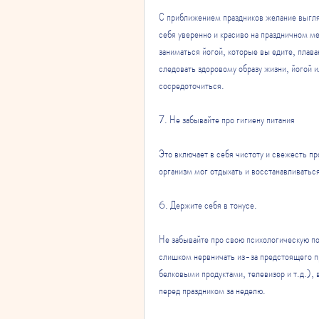
С приближением праздников желание выгляд
себя уверенно и красиво на праздничном м
заниматься йогой, которые вы едите, плав
следовать здоровому образу жизни, йогой 
сосредоточиться.
7. Не забывайте про гигиену питания
Это включает в себя чистоту и свежесть пр
организм мог отдыхать и восстанавливатьс
6. Держите себя в тонусе.
Не забывайте про свою психологическую по
слишком нервничать из-за предстоящего пр
белковыми продуктами, телевизор и т.д.), 
перед праздником за неделю.