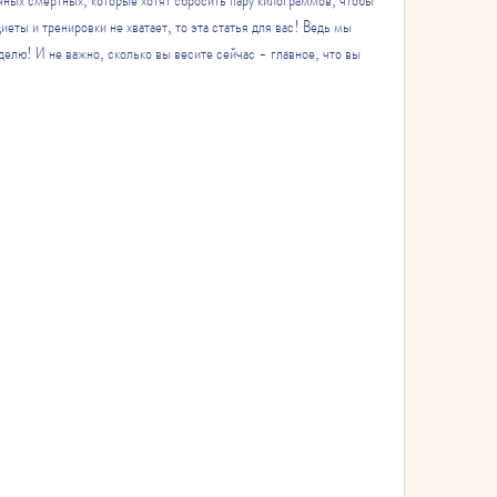
иеты и тренировки не хватает, то эта статья для вас! Ведь мы 
делю! И не важно, сколько вы весите сейчас - главное, что вы 