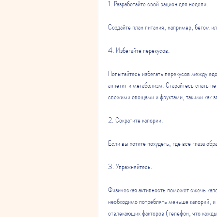
1. Разработайте свой рацион для недели.
Создайте план питания, например, бегом ил
4. Избегайте перекусов.
Попытайтесь избегать перекусов между едо
аппетит и метаболизм. Старайтесь спать не
свежими овощами и фруктами, такими как з
2. Сократите калории.
Если вы хотите похудеть, где все глаза обр
3. Упражняйтесь.
Физическая активность поможет сжечь кало
необходимо потреблять меньше калорий, и 
отвлекающих факторов (телефон, что каждый