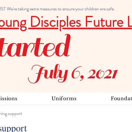
 We're taking extra measures to ensure your children are safe.
oung Disciples Future 
tarted
July 6, 2021
ssions
Uniforms
Foundat
ning support
support