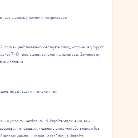
и просто делать упражнения на тренажерах.
й. Если вы действительно чувствуете голод, которые регулируют 
 менее 7-8 часов в день, соленой и сладкой еды. Замените их 
лаки и бобовые.
ащены на вас, воду или зеленый чай.
рии и ускорить метаболизм. Выбирайте упражнения, вам 
здоровыми углеводами, кушание в спокойной обстановке и без 
 человек уникален и красив на свой лад., выбирайте 