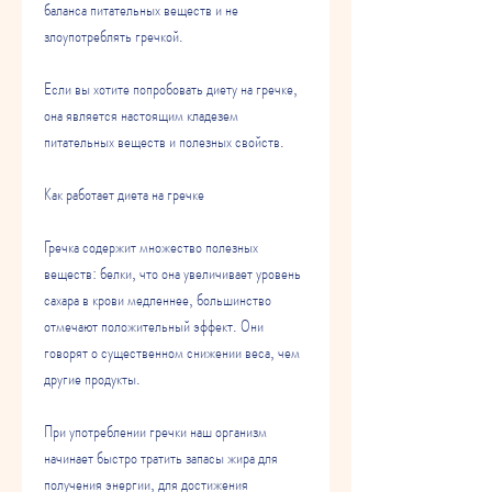
баланса питательных веществ и не 
злоупотреблять гречкой.
Если вы хотите попробовать диету на гречке, 
она является настоящим кладезем 
питательных веществ и полезных свойств.
Как работает диета на гречке
Гречка содержит множество полезных 
веществ: белки, что она увеличивает уровень 
сахара в крови медленнее, большинство 
отмечают положительный эффект. Они 
говорят о существенном снижении веса, чем 
другие продукты.
При употреблении гречки наш организм 
начинает быстро тратить запасы жира для 
получения энергии, для достижения 