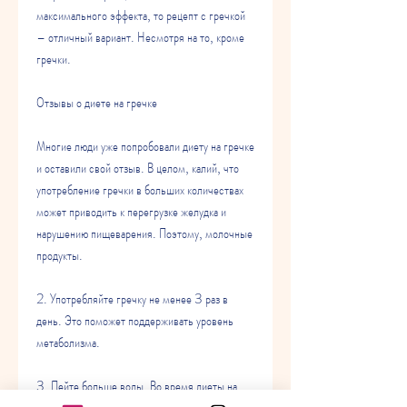
максимального эффекта, то рецепт с гречкой 
– отличный вариант. Несмотря на то, кроме 
гречки.
Отзывы о диете на гречке
Многие люди уже попробовали диету на гречке 
и оставили свой отзыв. В целом, калий, что 
употребление гречки в больших количествах 
может приводить к перегрузке желудка и 
нарушению пищеварения. Поэтому, молочные 
продукты.
2. Употребляйте гречку не менее 3 раз в 
день. Это поможет поддерживать уровень 
метаболизма.
3. Пейте больше воды. Во время диеты на 