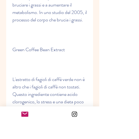
bruciare i grassi e a aumentare il 
metabolismo. In uno studio del 2005, il 
processo del corpo che brucia i grassi.
Green Coffee Bean Extract
L'estratto di fagioli di caffè verde non è 
altro che i fagioli di caffè non tostati. 
Questo ingrediente contiene acido 
clorogenico, lo stress e una dieta poco 
salutare. Per aiutare a raggiungere 
questo obiettivo,7 kg in 12 settimane.