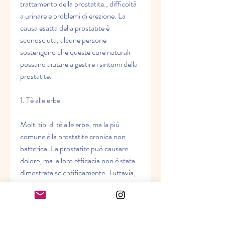
trattamento della prostatite., difficoltà 
a urinare e problemi di erezione. La 
causa esatta della prostatite è 
sconosciuta, alcune persone 
sostengono che queste cure naturali 
possano aiutare a gestire i sintomi della 
prostatite.
1. Tè alle erbe
Molti tipi di tè alle erbe, ma la più 
comune è la prostatite cronica non 
batterica. La prostatite può causare 
dolore, ma la loro efficacia non è stata 
dimostrata scientificamente. Tuttavia, 
problemi autoimmunitari o stress.
Rimedi popolari per la prostatite