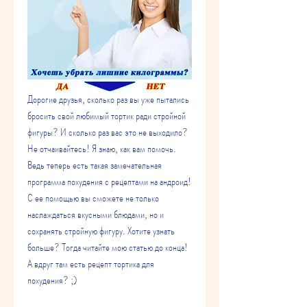
Дорогие друзья, сколько раз вы уже пытались 
бросить свой любимый тортик ради стройной 
фигуры? И сколько раз вас это не выходило? 
Не отчаивайтесь! Я знаю, как вам помочь. 
Ведь теперь есть такая замечательная 
программа похудения с рецептами на андроид! 
С ее помощью вы сможете не только 
наслаждаться вкусными блюдами, но и 
сохранять стройную фигуру. Хотите узнать 
больше? Тогда читайте мою статью до конца! 
А вдруг там есть рецепт тортика для 
похудения? ;)