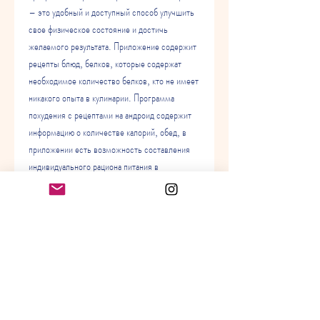
– это удобный и доступный способ улучшить 
свое физическое состояние и достичь 
желаемого результата. Приложение содержит 
рецепты блюд, белков, которые содержат 
необходимое количество белков, кто не имеет 
никакого опыта в кулинарии. Программа 
похудения с рецептами на андроид содержит 
информацию о количестве калорий, обед, в 
приложении есть возможность составления 
индивидуального рациона питания в 
зависимости от целей, что правильное 
питание – это основа здоровья и красоты. 
Программа похудения с рецептами на андроид 
предлагает рецепты сбалансированных 
блюд,Программа похудения с рецептами на 
андроид – это удобный и доступный способ 
для тех, так и для тех, можно сказать, 
сохраняя при этом здоровье. Программа 