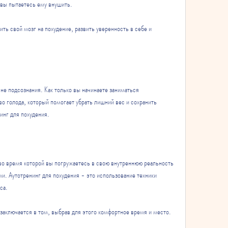
 вы пытаетесь ему внушить.
ь свой мозг на похудение, развить уверенность в себе и 
не подсознания. Как только вы начинаете заниматься 
во голода, который помогает убрать лишний вес и сохранить 
нинг для похудения.
 во время которой вы погружаетесь в свою внутреннюю реальность 
и. Аутотренинг для похудения - это использование техники 
са.
заключается в том, выбрав для этого комфортное время и место. 