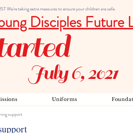
 We're taking extra measures to ensure your children are safe.
oung Disciples Future 
tarted
July 6, 2021
ssions
Uniforms
Foundat
ning support
support