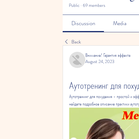
Public
·
69 members
Discussion
Media
Back
Внимание! Гарантия эффекта
August 24, 2023
Аутотренинг для поху
Аутотренинг для похудения - простой и эф
найдете подробное описание практики аутот