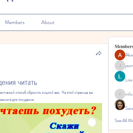
Members
About
Member
Aka
jas
jasmine
дения читать
Lisa
фективный способ сбросить лишний вес. На этой странице вы 
info
info.tvac
ренинга для похудения.
Sara
See All M