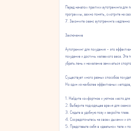
Перед началом практики аутотренинга для п
программы, важно понять, смотрите на сво
7. Закончите сеанс аутотренинга медленно 
Заключение
Аутотренинг для похудения - это эффектив
похудение и достичь желаемого веса. Эта т
убрать лень и нежелание заниматься спорто
Существует много разных способов похудеть
Но один из наиболее эффективных методов,
1. Найдите комфортное и уютное место для 
2. Выберите подходящее время для сеансов
3. Сядьте в удобную позу и закройте глаза.
4. Сосредоточьтесь на своем дыхании и от
5. Представьте себя в идеальном теле и п