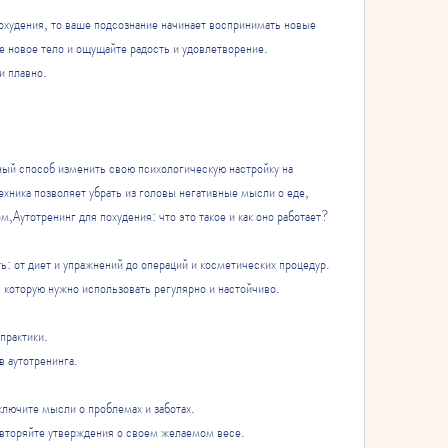
охудения, то ваше подсознание начинает воспринимать новые 
е новое тело и ощущайте радость и удовлетворение.
и плавно.
ный способ изменить свою психологическую настройку на 
ехника позволяет убрать из головы негативные мысли о еде, 
м,Аутотренинг для похудения: что это такое и как оно работает?
: от диет и упражнений до операций и косметических процедур. 
 которую нужно использовать регулярно и настойчиво.
практики. 
 аутотренинга.
ключите мысли о проблемах и заботах.
овторяйте утверждения о своем желаемом весе.