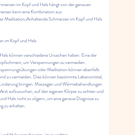
merzen im Kopf und Hals hängt von der genauen 
rzen kann eine Kombination aus 
er Meditation,Anhaltende Schmerzen im Kopf und Hals 
n im Kopf und Hals
als können verschiedene Ursachen haben. Eine der 
kopfschmerz, um Verspannungen zu vermeiden. 
spannungsübungen oder Meditation können ebenfalls 
en und zu vermeiden. Dies können bestimmte Lebensmittel, 
 Linderung bringen. Massagen und Wärmebehandlungen 
n Arzt aufzusuchen, auf den eigenen Körper zu achten und 
nd Hals nicht zu zögern, um eine genaue Diagnose zu 
g zu erhalten.
nd Hals vorzubeugen, ist es wichtig 