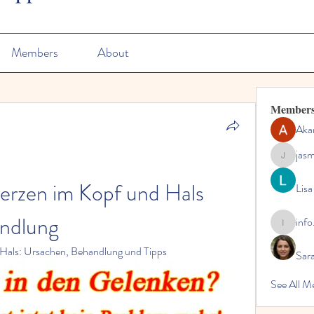
Members
About
Member
Aka
jas
jasmine
rzen im Kopf und Hals 
Lisa
ndlung
info
info.tvac
Hals: Ursachen, Behandlung und Tipps
Sara
See All M