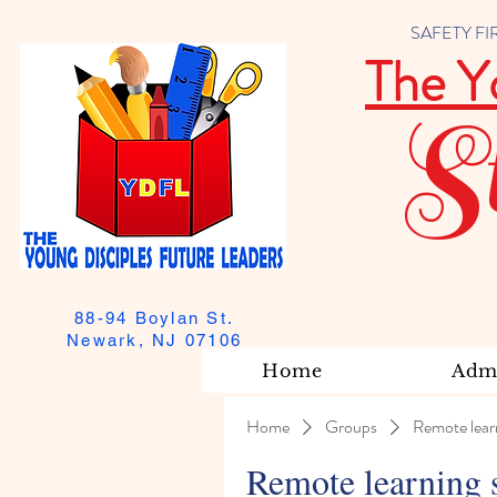
SAFETY FIRST
The Y
S
88-94 Boylan St.
Newark, NJ 07106
Home
Admi
Home
Groups
Remote lear
Remote learning 