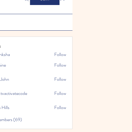
s
nksha
Follow
mine
Follow
 John
Follow
.tvactivatecode
Follow
tivatecode
 Hills
Follow
embers (69)