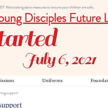
 We're taking extra measures to ensure your children are safe.
oung Disciples Future 
tarted
July 6, 2021
ssions
Uniforms
Foundat
ning support
support