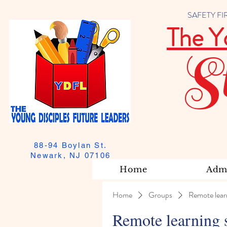
SAFETY FIRST
The Y
S
88-94 Boylan St.
Newark, NJ 07106
Home
Admi
Home
Groups
Remote lear
Remote learning 