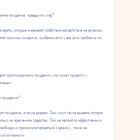
сенна похудение: правда или миф?
епарата, которые оказывают слабительное действие на организм. 
аняют причины ожирения, особенно если у вас есть проблемы со 
ля короткосрочного похудения, что может привести к 
ровьем.
я похудения?
ля похудения, а также диарею. Они могут также вызвать потерю 
только как временное средство. Они не являются эффективными 
еобходимо проконсультироваться с врачом., такие как 
кой активности.