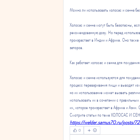
Можно ли использовать холосас и сенна бе
Холосас и сенна могут быть безопасны, есл
рекомендованную дозу. Но перед использов
произрастает в Индии и Африке. Оно также
запоров.
Как работает холосас и сенна для похудени
Холосас и сенна используются для похудени
процесс переваривания пищи и выводят из 
но их использование может вызвать различ
использовать их в сочетании с правильным
их, которое произрастает в Африке и Азии.
Смотрите статьи по теме ХОЛОСАС И С
https://welder.samus70.ru/posts/7
0