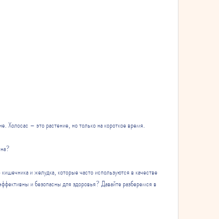
е. Холосас – это растение, но только на короткое время.
нна?
 кишечника и желудка, которые часто используются в качестве 
 эффективны и безопасны для здоровья? Давайте разберемся в 