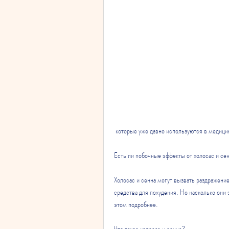
 которые уже давно используются в медицин
Есть ли побочные эффекты от холосас и се
Холосас и сенна могут вызвать раздражение
средства для похудения. Но насколько они
этом подробнее.
Что такое холосас и сенна?