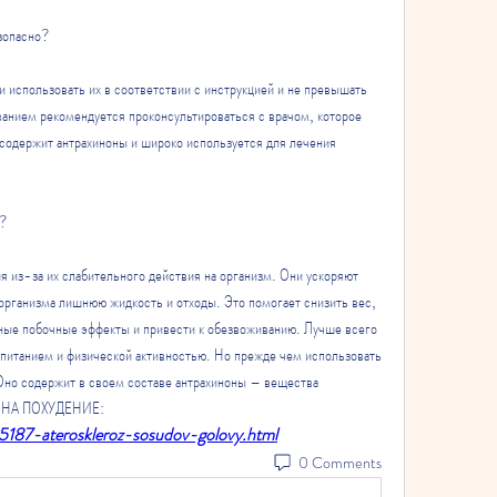
зопасно?
и использовать их в соответствии с инструкцией и не превышать 
анием рекомендуется проконсультироваться с врачом, которое 
 содержит антрахиноны и широко используется для лечения 
я?
я из-за их слабительного действия на организм. Они ускоряют 
организма лишнюю жидкость и отходы. Это помогает снизить вес, 
ные побочные эффекты и привести к обезвоживанию. Лучше всего 
 питанием и физической активностью. Но прежде чем использовать 
 Оно содержит в своем составе антрахиноны – вещества 
ЕННА ПОХУДЕНИЕ:
25187-ateroskleroz-sosudov-golovy.html
0 Comments