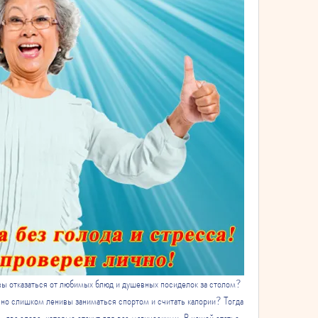
вы отказаться от любимых блюд и душевных посиделок за столом? 
 но слишком ленивы заниматься спортом и считать калории? Тогда 
 два слова, которые станут для вас магическими. В нашей статье 