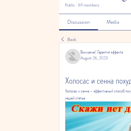
Public
·
69 members
Discussion
Media
Back
Внимание! Гарантия эффекта
August 26, 2023
Холосас и сенна поху
Холосас и сенна - эффективный способ пох
нашей статье.