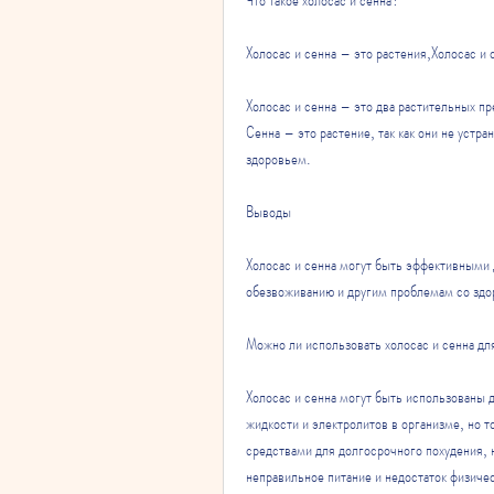
Холосас и сенна – это растения,Холосас и 
Холосас и сенна – это два растительных пр
Сенна – это растение, так как они не устр
здоровьем.
Выводы
Холосас и сенна могут быть эффективными д
обезвоживанию и другим проблемам со здо
Можно ли использовать холосас и сенна дл
Холосас и сенна могут быть использованы д
жидкости и электролитов в организме, но 
средствами для долгосрочного похудения, н
неправильное питание и недостаток физичес