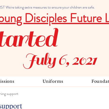
 We're taking extra measures to ensure your children are safe.
oung Disciples Future 
tarted
July 6, 2021
ssions
Uniforms
Foundat
ning support
support