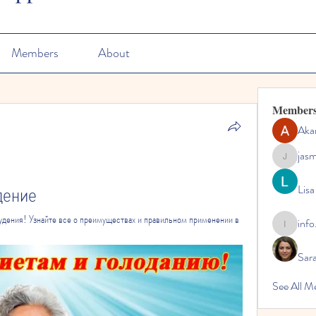
Members
About
Member
Aka
jas
jasmine
дение
Lisa
удения! Узнайте все о преимуществах и правильном применении в 
info
info.tvac
Sara
See All M