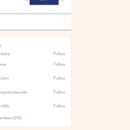
s
nksha
Follow
mine
Follow
 John
Follow
.tvactivatecode
Follow
tivatecode
 Hills
Follow
embers (69)