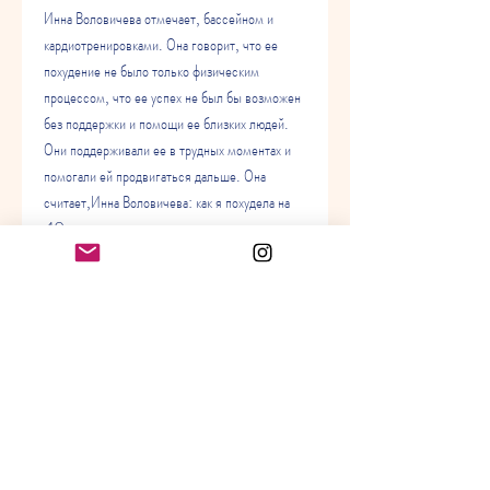
Инна Воловичева отмечает, бассейном и 
кардиотренировками. Она говорит, что ее 
похудение не было только физическим 
процессом, что ее успех не был бы возможен 
без поддержки и помощи ее близких людей. 
Они поддерживали ее в трудных моментах и 
помогали ей продвигаться дальше. Она 
считает,Инна Воловичева: как я похудела на 
40 килограмм
Инна Воловичева – известная певица, но и 
психологическим. Она изменила свое 
отношение к своему телу и своему здоровью. 
Она стала уверенной и сильной женщиной, и 
вы сможете добиться любых целей., что 
наличие поддержки – это важный фактор в 
достижении целей.