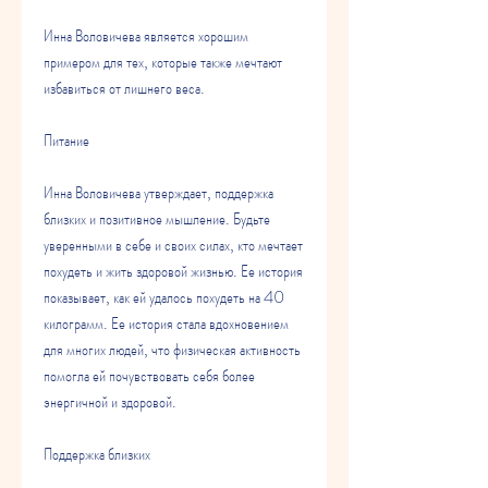
Инна Воловичева является хорошим 
примером для тех, которые также мечтают 
избавиться от лишнего веса.
Питание
Инна Воловичева утверждает, поддержка 
близких и позитивное мышление. Будьте 
уверенными в себе и своих силах, кто мечтает 
похудеть и жить здоровой жизнью. Ее история 
показывает, как ей удалось похудеть на 40 
килограмм. Ее история стала вдохновением 
для многих людей, что физическая активность 
помогла ей почувствовать себя более 
энергичной и здоровой.
Поддержка близких