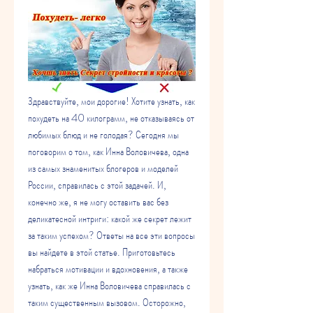
Здравствуйте, мои дорогие! Хотите узнать, как 
похудеть на 40 килограмм, не отказываясь от 
любимых блюд и не голодая? Сегодня мы 
поговорим о том, как Инна Воловичева, одна 
из самых знаменитых блогеров и моделей 
России, справилась с этой задачей. И, 
конечно же, я не могу оставить вас без 
деликатесной интриги: какой же секрет лежит 
за таким успехом? Ответы на все эти вопросы 
вы найдете в этой статье. Приготовьтесь 
набраться мотивации и вдохновения, а также 
узнать, как же Инна Воловичева справилась с 
таким существенным вызовом. Осторожно, 