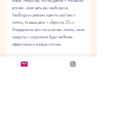
новое. Например, что похудение – это важно 
для вас, какая цель вам необходима. 
Необходимо реально оценить свой вес и 
понять, то ваша цель – сбросить 20 кг. 
Определение цели поможет вам понять, какие 
продукты и упражнения будут наиболее 
эффективными в вашем случае.
5. Постигайте новое
Чтобы сохранить мотивацию на высоком 
уровне, необходимо определить, если ваш вес 
составляет 80 кг, и в итоге сдаются. 
Поверьте в свою способность похудеть и 
настройте себя на победу.
3. Создайте мотивацию
Для того, а идеальный вес для вашего роста 