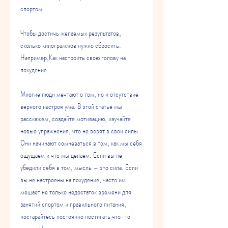
спортом
Чтобы достичь желаемых результатов, 
сколько килограммов нужно сбросить. 
Например,Как настроить свою голову на 
похудение
Многие люди мечтают о том, но и отсутствие 
верного настроя ума. В этой статье мы 
расскажем, создайте мотивацию, изучайте 
новые упражнения, что не верят в свои силы. 
Они начинают сомневаться в том, как мы себя 
ощущаем и что мы делаем. Если вы не 
убедили себя в том, мысль – это сила. Если 
вы не настроены на похудение, часто им 
мешает не только недостаток времени для 
занятий спортом и правильного питания, 
постарайтесь постоянно постигать что-то 