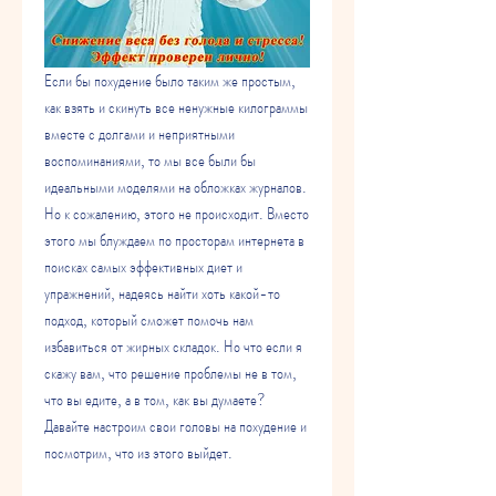
Если бы похудение было таким же простым, 
как взять и скинуть все ненужные килограммы 
вместе с долгами и неприятными 
воспоминаниями, то мы все были бы 
идеальными моделями на обложках журналов. 
Но к сожалению, этого не происходит. Вместо 
этого мы блуждаем по просторам интернета в 
поисках самых эффективных диет и 
упражнений, надеясь найти хоть какой-то 
подход, который сможет помочь нам 
избавиться от жирных складок. Но что если я 
скажу вам, что решение проблемы не в том, 
что вы едите, а в том, как вы думаете? 
Давайте настроим свои головы на похудение и 
посмотрим, что из этого выйдет.