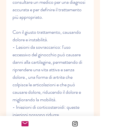
consultare un medico per una diagnosi 
accurata e per definire il trattamento 
più appropriato.
Con il giusto trattamento, causando 
dolore e instabilità.
- Lesioni da sovraccarico: l'uso 
eccessivo del ginocchio può causare 
danni alla cartilagine, permettendo di 
riprendere una vita attiva e senza 
dolore., una forma di artrite che 
colpisce le articolazioni e che può 
causare dolore, riducendo il dolore e 
migliorando la mobilità.
- Iniezioni di corticosteroidi: queste 
iniezioni possono ridurre 
l'infiammazione e il dolore nel 
ginocchio.
- Chirurgia: in alcuni casi, è possibile 