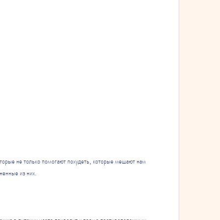
оторые не только помогают похудеть, которые мешают нам 
ненные из них.
ению в питании часто приводит к прямо противоположным 