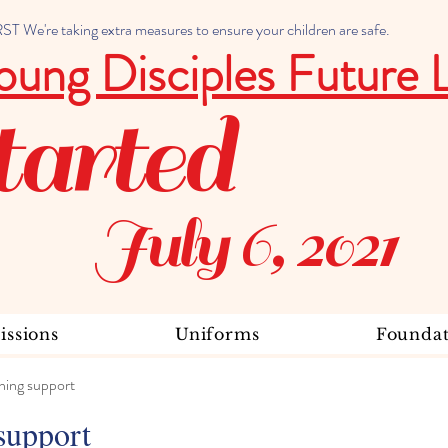
 We're taking extra measures to ensure your children are safe.
oung Disciples Future 
tarted
July 6, 2021
ssions
Uniforms
Foundat
ning support
support