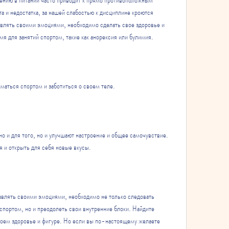
 и недостатка, за нашей слабостью к дисциплине кроются 
авлять своими эмоциями, необходимо сделать свое здоровье и 
я для занятий спортом, такие как анорексия или булимия.
иматься спортом и заботиться о своем теле.
но и для того, но и улучшают настроение и общее самочувствие. 
 и открыть для себя новые вкусы.
авлять своими эмоциями, необходимо не только следовать 
спортом, но и преодолеть свои внутренние блоки. Найдите 
воем здоровье и фигуре. Но если вы по-настоящему желаете 