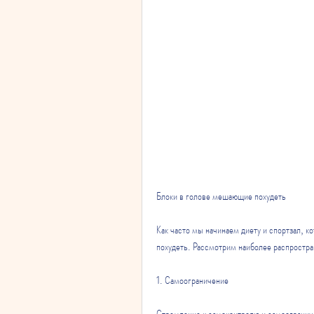
Блоки в голове мешающие похудеть
Как часто мы начинаем диету и спортзал, к
похудеть. Рассмотрим наиболее распростра
1. Самоограничение
Стремление к самоконтролю и самоогранич