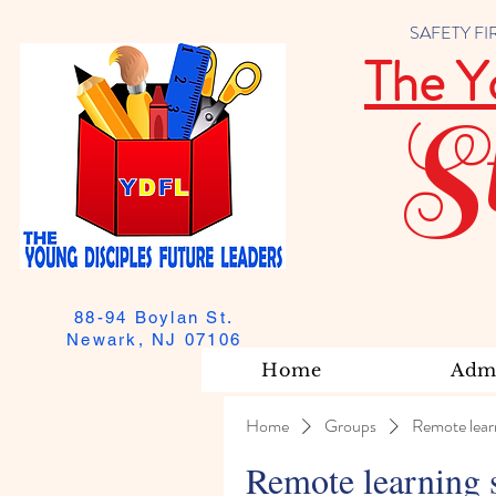
SAFETY FIRST
The Y
S
88-94 Boylan St.
Newark, NJ 07106
Home
Admi
Home
Groups
Remote lear
Remote learning 