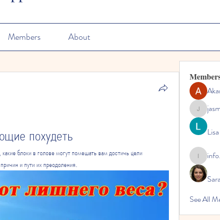
Members
About
Member
Aka
jas
jasmine
ющие похудеть
Lisa
 какие блоки в голове могут помешать вам достичь цели 
info
info.tvac
причин и пути их преодоления.
Sara
See All M