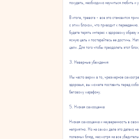
похудеть, необходимо научиться любить и у
В итоге, тревога - все это становится при
с этим блоком, что приводит к перееданию.
будете терять интерес к здоровому образу 
ясную цель и постарайтесь ее достичь. Нап
цели. Для того чтобы преодолеть этот блок
3. Неверные убеждения
Мы часто верим в то, чрезмерное самоогра
здоровья, вы можете поставить перед собой
беговому марафону.
5. Низкая самооценка
Низкая самооценка и неуверенность в своих 
неприятно. Но на самом деле это далеко не
полезных блюд, несмотря на все убедитель