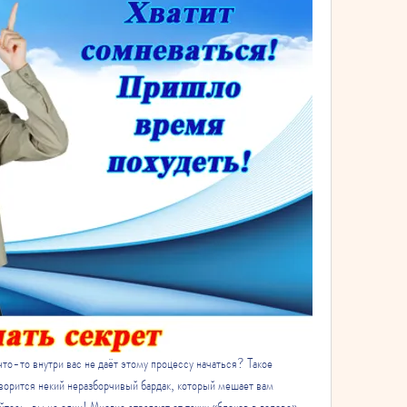
что-то внутри вас не даёт этому процессу начаться? Такое 
ворится некий неразборчивый бардак, который мешает вам 
тесь, вы не одни! Многие страдают от таких «блоков в голове», 