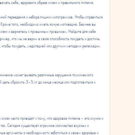
важать себя, здорового образа жизни и правильного питания.
чиной переедания и набора лишних килограммов. Чтобы справиться 
 Кроме того, необходимо иметь ясную мотивацию. Без нее вы 
жизни и вернетесь к привычным привычкам. Найдите для себя 
ример, что мы не верим в свою способность похудеть и достичь 
, чтобы похудеть, медитацией или другими методами релаксации.
ничение может вызвать различные нарушения психического 
 цель сбросить 3-5 кг до конца месяца или подготовиться к 
силах часто приводят к тому, что здоровое питание - это скучно и 
 так. Сегодня существует огромное количество вкусных и 
ные аргументы о необходимости заботиться о своем здоровье и 