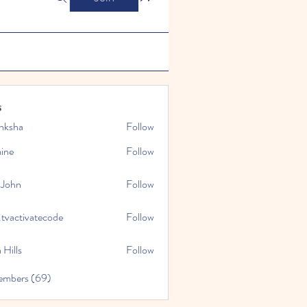
s
nksha
Follow
mine
Follow
 John
Follow
.tvactivatecode
Follow
tivatecode
 Hills
Follow
embers (69)