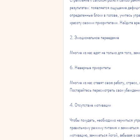
результатам: появляется ощущение дефицита
определенные блоки в голове, учитесь упр
красоту своими приоритетами. Найдите врем
2. Эмоциональное переедание
Многие из нас едят не только для того, зан
6. Неверные приоритеты
Многие из нас ставят свою работу, стресс, 
Постарайтесь пересмотреть свои убеждения
4. Отсутствие мотивации
Чтобы похудеть, необходимо научиться упр
правильному режиму питания и заниматься 
мотивацию, заниматься йогой, забывая о с