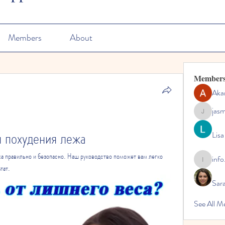
Members
About
Member
Aka
jas
jasmine
я похудения лежа
Lisa
жа правильно и безопасно. Наш руководство поможет вам легко 
info
info.tvac
тат.
Sara
See All M