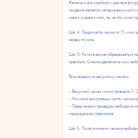
Желание иметь стройную и красивую фигуру
похудения является методика вакуумного м
нового жирового слоя, так как это может 
Шаг 4. Продолжайте массаж от 15 минут до
насадку по коже.
Шаг 3. На коже должен образовываться неб
правильно. Сильное давление на кожу необ
Рекомендации по вакуумному массажу
- Вакуумный массаж можно проводить 1-2 
- На сильно выступающих костях массажир
- Перед началом процедуры необходимо конс
индивидуальных параметров.
Шаг 5. После окончания массажа необходим