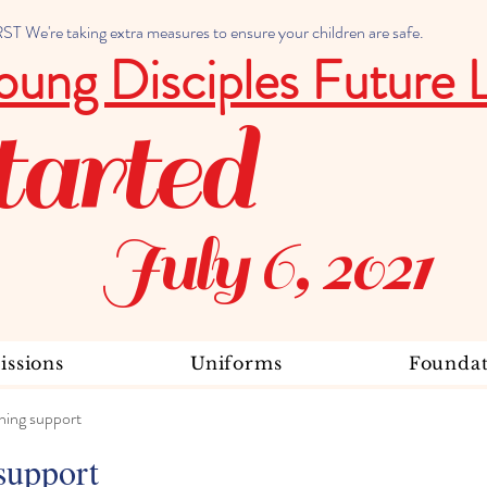
 We're taking extra measures to ensure your children are safe.
oung Disciples Future 
tarted
July 6, 2021
ssions
Uniforms
Foundat
ning support
support