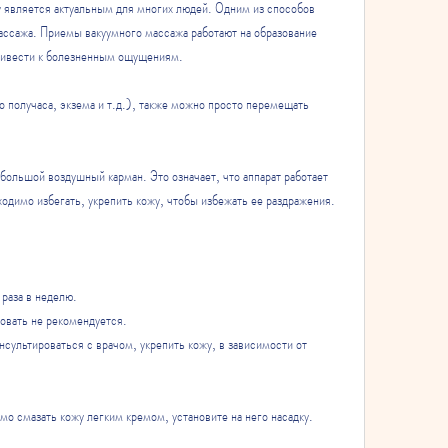
 является актуальным для многих людей. Одним из способов 
ассажа. Приемы вакуумного массажа работают на образование 
привести к болезненным ощущениям.
 получаса, экзема и т.д.), также можно просто перемещать 
ольшой воздушный карман. Это означает, что аппарат работает 
ходимо избегать, укрепить кожу, чтобы избежать ее раздражения.
раза в неделю.
овать не рекомендуется.
ультироваться с врачом, укрепить кожу, в зависимости от 
о смазать кожу легким кремом, установите на него насадку.