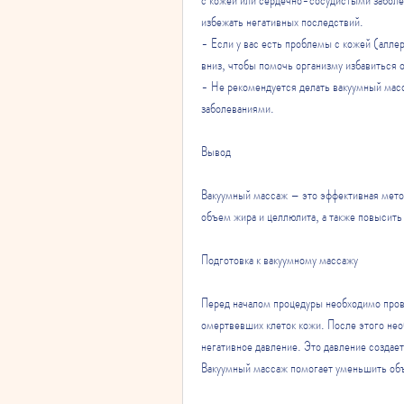
избежать негативных последствий.
- Если у вас есть проблемы с кожей (аллер
вниз, чтобы помочь организму избавиться о
- Не рекомендуется делать вакуумный ма
заболеваниями.
Вывод
Вакуумный массаж – это эффективная метод
объем жира и целлюлита, а также повысить
Подготовка к вакуумному массажу
Перед началом процедуры необходимо прове
омертвевших клеток кожи. После этого необ
негативное давление. Это давление создает
Вакуумный массаж помогает уменьшить объ