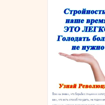
Все мы знаем, что борьба с лишними килог
вам, что есть способ похудеть, не подним
о технике, которая позволяет делать вакуум