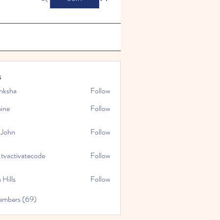
s
nksha
Follow
mine
Follow
 John
Follow
.tvactivatecode
Follow
tivatecode
 Hills
Follow
embers (69)