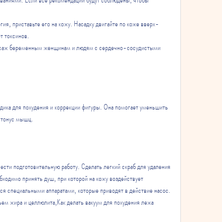
гия, приставьте его на кожу. Насадку двигайте по коже вверх-
т токсинов.
ссаж беременным женщинам и людям с сердечно-сосудистыми 
ика для похудения и коррекции фигуры. Она помогает уменьшить 
 тонус мышц.
сти подготовительную работу. Сделать легкий скраб для удаления 
ходимо принять душ, при которой на кожу воздействует 
ся специальными аппаратами, которые приводят в действие насос. 
ем жира и целлюлита,Как делать вакуум для похудения лежа