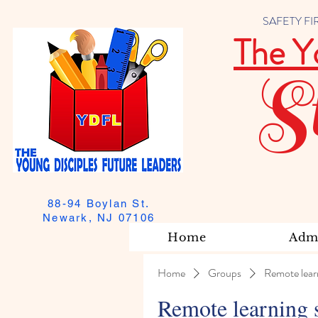
SAFETY FIRST
The Y
S
88-94 Boylan St.
Newark, NJ 07106
Home
Admi
Home
Groups
Remote lear
Remote learning 