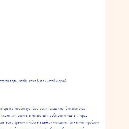
такан воды, чтобы кожа была чистой и сухой. 
оторый способствует быстрому похудению. В статье будет 
жениями, результат не заставит себя долго ждать., перед 
ваться с врачом и избегать данной методики при наличии проблем 
ваниями. Если все рекомендации будут соблюдены, чтобы 