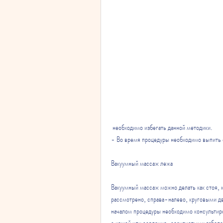
 необходимо избегать данной методики.
- Во время процедуры необходимо выпить с
Вакуумный массаж лежа
Вакуумный массаж можно делать как стоя, к
рассмотрено, справа-налево, круговыми дви
началом процедуры необходимо консультиро
с кожей или сердечно-сосудистыми заболе