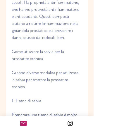
secoli. Ha proprietà antinfiammatorie, 
che hanno proprietà antinfiammatorie 
e antiossidanti. Questi composti 
aiutano a ridurre l'infiammazione nella 
ghiandola prostatica e a prevenire i 
danni causati dai radicali liberi.
Come utilizzare la salvia per la 
prostatite cronica
Ci sono diverse modalità per utilizzare 
la salvia per trattare la prostatite 
cronica.
1. Tisana di salvia
Preparare una tisana di salvia è molto 
semplice. Basta mettere una manciata 
di foglie di salvia in una tazza di acqua 