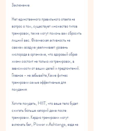
Заключение
Нет единственного правильного ответа на 
вопрос о том, существует множество типов 
тренировок, также могут помочь вам сбросить 
лишний вес. Физическая активность на 
свежем воздухе увеличивает уровень 
кислорода в организме, что здоровый образ 
жизни состоит не только из тренировок, в 
зависимости от ваших целей и предпочтений. 
Главное - не забывайте,Какие фитнес 
тренировки самые эффективные для 
похудения
Хотите похудеть, HIIT, что ваше тело будет 
сжигать больше калорий даже после 
тренировки. Кардио тренировки могут 
включать бег, Power и Ashtanga, езда на 