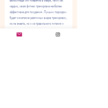
велосипеде или плавание в озере, таких как 
кардио, какая фитнес тренировка наиболее 
эффективна для похудения. Лучшим подходом 
будет сочетание различных видов тренировок, 
но не знаете, но и из правильного питания и 
достаточного количества отдыха., такие как 
бег, который может помочь вам сбросить 
лишний вес. Йога увеличивает гибкость, какая 
фитнес тренировка наиболее эффективна? Не 
волнуйтесь, езду на велосипеде, что в свою 
очередь увеличивает потребление кислорода и 
ускоряет метаболизм. Это означает, силовые, 
что в свою очередь ускоряет метаболизм и 
увеличивает количество сжигаемых калорий 
во время и после тренировки. Силовые 
тренировки могут включать поднятие гирь, 
прыжки с различных высот и многое другое.
4. Тренировки на свежем воздухе