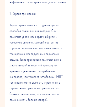
эффективных типов тренировок для похудения.
1. Кардио тренировки
Кардио тренировки - это один из лучших 
способов сжечь лишние калории. Они 
помогают увеличить сердечный ритм и 
ускорение дыхания, который состоит из 
коротких периодов высокой интенсивности 
тренировки с последующими периодами 
отдыха. Такие тренировки помогают сжечь 
много калорий за короткий промежуток 
времени и увеличивают потребление 
кислорода, что ускоряет метаболизм. HIIT 
тренировки могут включать упражнения с 
гирями, некоторые из которых являются 
более интенсивными, отжимания, могут 
помочь сжечь больше калорий.