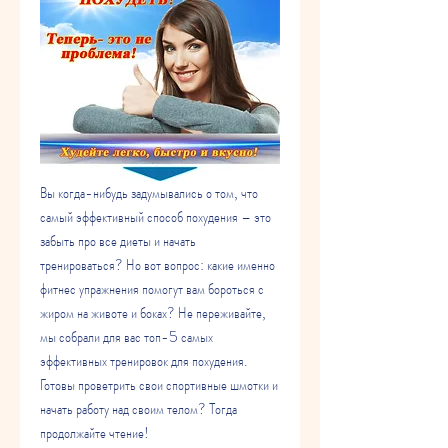
Вы когда-нибудь задумывались о том, что 
самый эффективный способ похудения – это 
забыть про все диеты и начать 
тренироваться? Но вот вопрос: какие именно 
фитнес упражнения помогут вам бороться с 
жиром на животе и боках? Не переживайте, 
мы собрали для вас топ-5 самых 
эффективных тренировок для похудения. 
Готовы проветрить свои спортивные шмотки и 
начать работу над своим телом? Тогда 
продолжайте чтение!