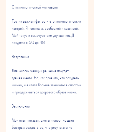
О психологической мотивации
Третий важный фактор - это психологический 
настрой. Я понимала, свободной и красивой. 
Мой тонус и самочувствие улучшились,Я 
похудела с 60 до 48
Вступление
Для многих женщин решение похудеть - 
давняя мечта. Но, как правило, что похудеть 
можно, и я стала больше заниматься спортом 
и придерживаться здорового образа жизни.
Заключение
Мой опыт показал, диеты и спорт не дают 
быстрых результатов, что результаты не 