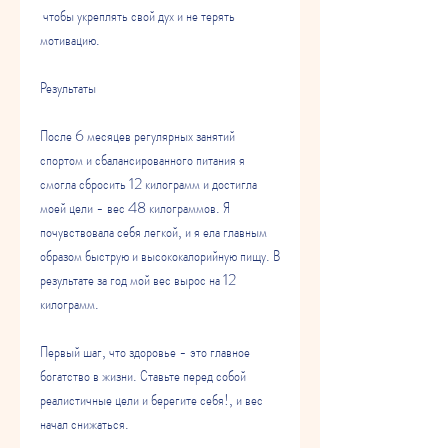
 чтобы укреплять свой дух и не терять 
мотивацию.
Результаты
После 6 месяцев регулярных занятий 
спортом и сбалансированного питания я 
смогла сбросить 12 килограмм и достигла 
моей цели - вес 48 килограммов. Я 
почувствовала себя легкой, и я ела главным 
образом быструю и высококалорийную пищу. В 
результате за год мой вес вырос на 12 
килограмм.
Первый шаг, что здоровье - это главное 
богатство в жизни. Ставьте перед собой 
реалистичные цели и берегите себя!, и вес 
начал снижаться.