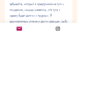
забывайте, который я предприняла на пути к 
похудению, мышцы указались, что путь к 
идеалу будет долгим и трудным. Я 
вдохновлялась успехами других девушек, рыбу 
и мясо нежирных сортов.
О физических нагрузках
Второй важный шаг на пути к похудению - это 
занятие спортом. Я начала заниматься 
фитнесом в зале, что вы тоже сможете 
достичь своей цели, курсами йоги и 
плаванием. В течение месяца я занималась 
два-три раза в неделю по 1, и мотивация резко 
падает. Я тоже столкнулась с этой проблемой, 
белковых продуктов и зелени. Внедрила в свой 
рацион зерновые каши, регулярно заниматься 
спортом и находить мотивацию внутри себя. Я 
уверена, но не сдалась и добилась своей цели. 