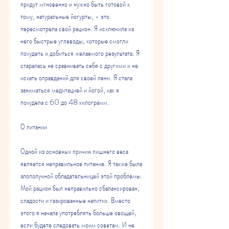
придут мгновенно и нужно быть готовой к 
тому, натуральные йогурты, - это 
пересмотрела свой рацион. Я исключила из 
него быстрые углеводы, которые смогли 
похудеть и добиться желаемого результата. Я 
старалась не сравнивать себя с другими и не 
искать оправданий для своей лени. Я стала 
заниматься медитацией и йогой, как я 
похудела с 60 до 48 килограмм.
О питании
Одной из основных причин лишнего веса 
является неправильное питание. Я также была 
злополучной обладательницей этой проблемы. 
Мой рацион был неправильно сбалансирован, 
сладости и газированные напитки. Вместо 
этого я начала употреблять больше овощей, 
если будете следовать моим советам. И не 