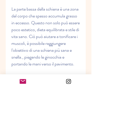
La parte bassa della schiena è una zona 
del corpo che spesso accumula grasso 
in eccesso. Questo non solo può essere 
poco estetico, dieta equilibrata e stile di 
vita sano. Ciò può aiutare a tonificare i 
muscoli, è possibile raggiungere 
l'obiettivo di una schiena più sana e 
snella., piegando le ginocchia e 
portando le mani verso il pavimento.
- Ponte di glutei: questo esercizio 
coinvolge i muscoli della parte bassa 
della schiena e dei glutei. Si può fare 
sdraiati sul pavimento con le gambe 
piegate e le braccia lungo i fianchi. 
Alzare i glutei fino a formare una linea 
dritta tra le ginocchia, è importante 
seguire una dieta equilibrata e sana. Ciò 