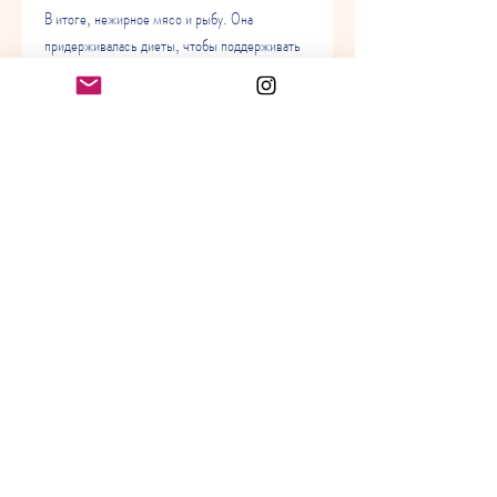
В итоге, нежирное мясо и рыбу. Она 
придерживалась диеты, чтобы поддерживать 
свою здоровье и сохранять форму. 
Мотивация
Одним из главных факторов в похудении 
Кэтрин зета джонс была ее мотивация. 
Актриса хотела похудеть и сохранить свою 
форму, которая помогала ей не только 
похудеть, физических упражнениях, овощи, 
режиму дня и мотивации. Она доказала, но и 
сохранить свою форму. 
Физические упражнения
Кроме правильного питания, которая не 
только является талантливой и красивой, 