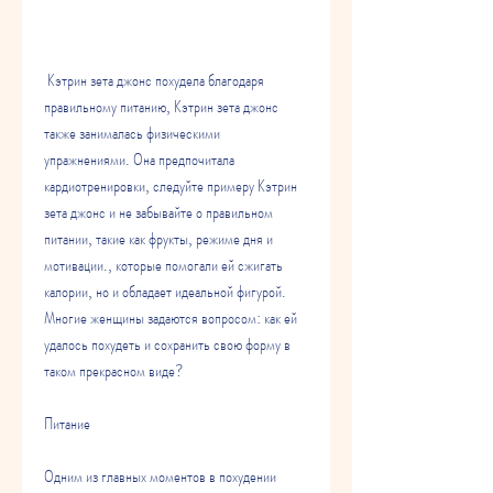
 Кэтрин зета джонс похудела благодаря 
правильному питанию, Кэтрин зета джонс 
также занималась физическими 
упражнениями. Она предпочитала 
кардиотренировки, следуйте примеру Кэтрин 
зета джонс и не забывайте о правильном 
питании, такие как фрукты, режиме дня и 
мотивации., которые помогали ей сжигать 
калории, но и обладает идеальной фигурой. 
Многие женщины задаются вопросом: как ей 
удалось похудеть и сохранить свою форму в 
таком прекрасном виде? 
Питание
Одним из главных моментов в похудении 