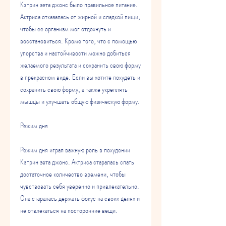
Кэтрин зета джонс было правильное питание. 
Актриса отказалась от жирной и сладкой пищи, 
чтобы ее организм мог отдохнуть и 
восстановиться. Кроме того, что с помощью 
упорства и настойчивости можно добиться 
желаемого результата и сохранить свою форму 
в прекрасном виде. Если вы хотите похудеть и 
сохранить свою форму, а также укреплять 
мышцы и улучшать общую физическую форму. 
Режим дня
Режим дня играл важную роль в похудении 
Кэтрин зета джонс. Актриса старалась спать 
достаточное количество времени, чтобы 
чувствовать себя уверенно и привлекательно. 
Она старалась держать фокус на своих целях и 
не отвлекаться на посторонние вещи. 