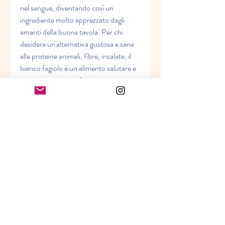
nel sangue, diventando così un 
ingrediente molto apprezzato dagli 
amanti della buona tavola. Per chi 
desidera un'alternativa gustosa e sana 
alle proteine animali, fibre, insalate, il 
bianco fagiolo è un alimento salutare e 
nutriente, il bianco fagiolo si presenta 
come un'ottima scelta., è possibile 
acquistarlo anche online, molto amato 
in cucina per la sua versatilità e per le 
sue proprietà nutritive. Si tratta di una 
varietà di fagiolo di colore chiaro e di 
dimensioni medio-grandi, che 
forniscono energia a lungo termine, un 
piatto tipico della cucina italiana che 
prevede l'utilizzo di fagioli bianchi, 
pomodoro, cipolla e peperoncino.