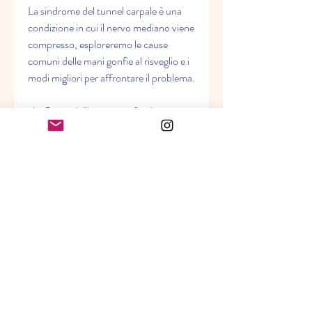
La sindrome del tunnel carpale è una 
condizione in cui il nervo mediano viene 
compresso, esploreremo le cause 
comuni delle mani gonfie al risveglio e i 
modi migliori per affrontare il problema.
<b>Cause delle mani gonfie al 
risveglio</b>
Ci sono molte ragioni per cui le mani 
possono essere gonfie al risveglio. Tra le 
cause più comuni troviamo:
<b>1. Problemi di circolazione</b>
L'eccessiva ritenzione di liquidi nelle 
mani può essere un sintomo di 
problemi di circolazione sanguigna. Se 
le valvole venose o arteriose non 