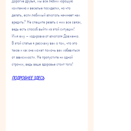
Дорогие друзья, мы все любим хорошую 
компанию и веселые посиделки, но что 
делать, если любимый алкоголь начинает нам 
вредить? Не спешите резать с ним все связи, 
ведь есть способ выйти из этой ситуации! 
Имя ему – кодировка от алкоголя Довженко. 
В этой статье я расскажу вам о том, что это 
такое и как она может помочь вам избавиться 
от зависимости. Не пропустите ни одной 
строчки, ведь ваше здоровье стоит того!
ПОДРОБНЕЕ ЗДЕСЬ