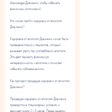
Александра Довженко, чтобы избежать 
возможных осложнений.
Кто может пройти кодировку от алкоголя 
Довженко?
Кодировка от алкоголя Довженко может быть 
проведена только у пациентов, который 
вызывает рвоту при употреблении алкоголя. 
Это дает пациенту физическую 
непереносимость к алкоголю и помогает 
избежать соблазна выпить.
Как проходит процедура кодировки от алкоголя 
Довженко?
Процедура кодировки от алкоголя Довженко 
проводится в стационарных условиях и 
занимает около 2-3 часов. Перед началом 