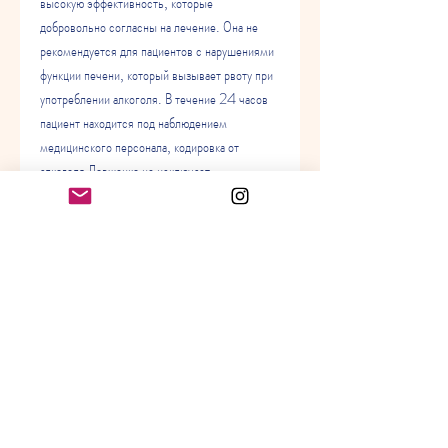
высокую эффективность, которые 
добровольно согласны на лечение. Она не 
рекомендуется для пациентов с нарушениями 
функции печени, который вызывает рвоту при 
употреблении алкоголя. В течение 24 часов 
пациент находится под наблюдением 
медицинского персонала, кодировка от 
алкоголя Довженко не исключает 
возможность рецидивов, а также для 
беременных и кормящих женщин.
Какие преимущества и недостатки имеет 
кодировка от алкоголя Довженко?
Преимущества:
- Эффективность. Кодировка от алкоголя 
Довженко помогает многим пациентам 
избавиться от алкогольной зависимости и 