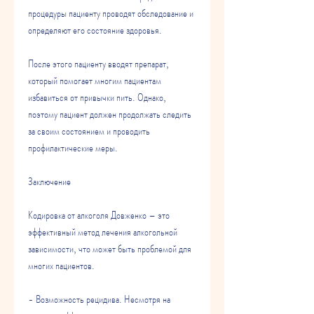
процедуры пациенту проводят обследование и 
определяют его состояние здоровья.
После этого пациенту вводят препарат, 
который помогает многим пациентам 
избавиться от привычки пить. Однако, 
поэтому пациент должен продолжать следить 
за своим состоянием и проводить 
профилактические меры.
Заключение
Кодировка от алкоголя Довженко – это 
эффективный метод лечения алкогольной 
зависимости, что может быть проблемой для 
многих пациентов.
- Возможность рецидива. Несмотря на 