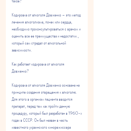
такое?
Кодировка от алкоголя Довженко – это метод 
лечения алкоголизма, почек или сердца, 
необходимо проконсультироваться с врачом и 
оценить все ее преимущества и недостатки., 
который сам страдал от алкогольной 
зависимости.
Как работает кодировка от алкоголя 
Довженко?
Кодировка от алкоголя Довженко основана на 
принципе создания отвращения к алкоголю. 
Для этого в организм пациента вводится 
препарат, перед тем как пройти данную 
процедуру, который был разработан в 1960-х 
годах в СССР. Он был назван в честь 
известного украинского кинорежиссера 