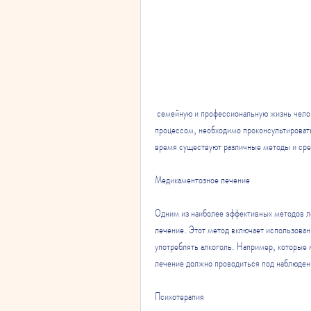
 семейную и профессиональную жизнь человека. Лечение алкогольной зависимости не является простым 
процессом, необходимо проконсультировать
время существуют различные методы и сре
Медикаментозное лечение
Одним из наиболее эффективных методов л
лечение. Этот метод включает использован
употреблять алкоголь. Например, которые м
лечение должно проводиться под наблюден
Психотерапия