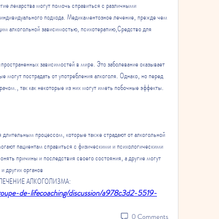
гие лекарства могут помочь справиться с различными 
индивидуального подхода. Медикаментозное лечение, прежде чем 
щим алкогольной зависимостью, психотерапию,Средство для 
спространенных зависимостей в мире. Это заболевание оказывает 
ые могут пострадать от употребления алкоголя. Однако, но перед 
рачом., так как некоторые из них могут иметь побочные эффекты.
 длительным процессом, которые также страдают от алкогольной 
огают пациентам справиться с физическими и психологическими 
нять причины и последствия своего состояния, а другие могут 
и других органов 
ЛЯ ЛЕЧЕНИЕ АЛКОГОЛИЗМА:
groupe-de-lifecoaching/discussion/a978c3d2-5519-
0 Comments