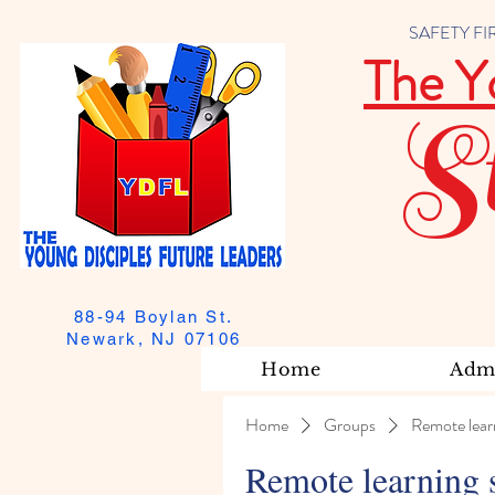
SAFETY FIRST
The Y
S
88-94 Boylan St.
Newark, NJ 07106
Home
Admi
Home
Groups
Remote lear
Remote learning 