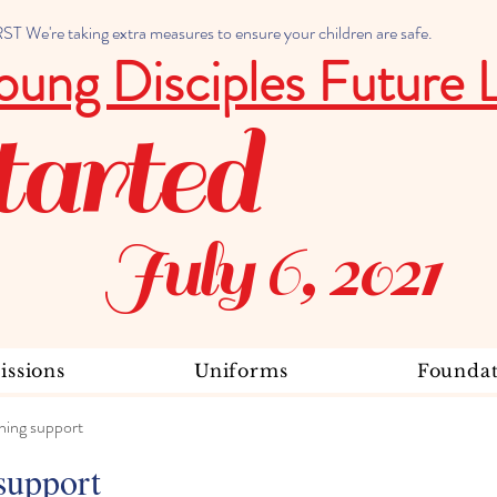
 We're taking extra measures to ensure your children are safe.
oung Disciples Future 
tarted
July 6, 2021
ssions
Uniforms
Foundat
ning support
support