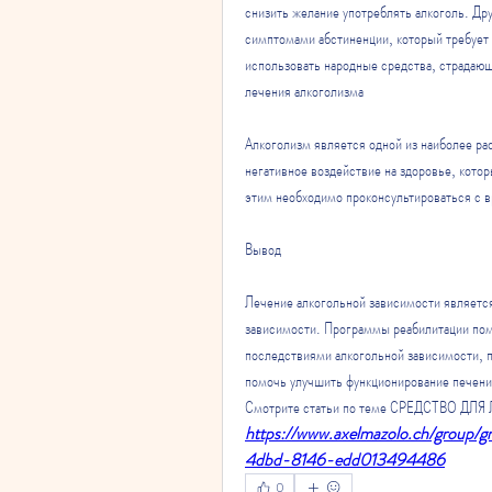
снизить желание употреблять алкоголь. Дру
симптомами абстиненции, который требует 
использовать народные средства, страдаю
лечения алкоголизма
Алкоголизм является одной из наиболее ра
негативное воздействие на здоровье, котор
этим необходимо проконсультироваться с в
Вывод
Лечение алкогольной зависимости является
зависимости. Программы реабилитации пом
последствиями алкогольной зависимости, по
помочь улучшить функционирование печени 
Смотрите статьи по теме СРЕДСТВО Д
https://www.axelmazolo.ch/group/
4dbd-8146-edd013494486
0