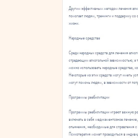
Другим эффективным методом лечения алко
помогает людям, тренинги и поддержку со с
жизни.
Народные средства
Среди народных средств для лечения алког
страдающим алкогольной зависимостью, а т
можно использовать народные средства, ко
Некоторые из этих средств могут иметь ус
могут помочь людям, в зависимости от пот
Программы реабилитации
Программы реабилитации играют важную рол
включать в себя медикаментозное лечение,
опьянения, необходимые для справления с 
Психотерапия может проводиться в индивид