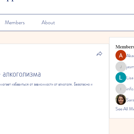
Members
About
Member
Aka
jas
е алкоголизма
jasmine
Lisa
огает избавиться от зависимости от алкоголя. Безопасно и 
info
info.tvac
Sara
See All M