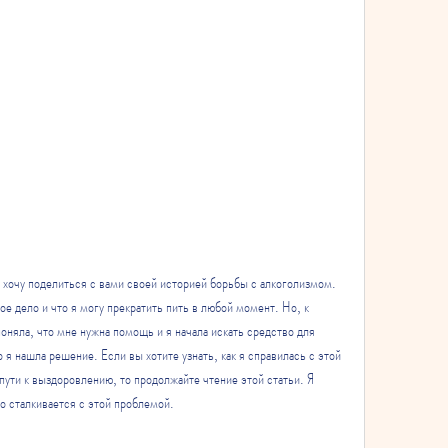
 хочу поделиться с вами своей историей борьбы с алкоголизмом. 
мое дело и что я могу прекратить пить в любой момент. Но, к 
оняла, что мне нужна помощь и я начала искать средство для 
 я нашла решение. Если вы хотите узнать, как я справилась с этой 
пути к выздоровлению, то продолжайте чтение этой статьи. Я 
то сталкивается с этой проблемой.