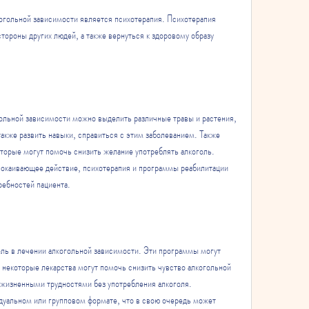
гольной зависимости является психотерапия. Психотерапия 
тороны других людей, а также вернуться к здоровому образу 
ольной зависимости можно выделить различные травы и растения, 
акже развить навыки, справиться с этим заболеванием. Также 
торые могут помочь снизить желание употреблять алкоголь. 
покаивающее действие, психотерапия и программы реабилитации 
ребностей пациента.
ь в лечении алкогольной зависимости. Эти программы могут 
 некоторые лекарства могут помочь снизить чувство алкогольной 
жизненными трудностями без употребления алкоголя. 
уальном или групповом формате, что в свою очередь может 