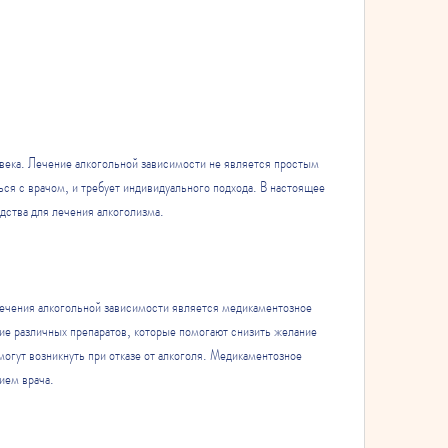
ся с врачом, и требует индивидуального подхода. В настоящее 
дства для лечения алкоголизма.
ечения алкогольной зависимости является медикаментозное 
ие различных препаратов, которые помогают снизить желание 
огут возникнуть при отказе от алкоголя. Медикаментозное 
ием врача.