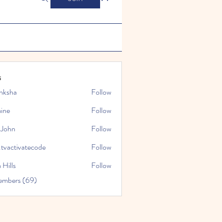
s
nksha
Follow
mine
Follow
 John
Follow
.tvactivatecode
Follow
tivatecode
 Hills
Follow
embers (69)