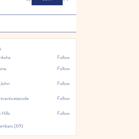
s
nksha
Follow
mine
Follow
 John
Follow
.tvactivatecode
Follow
tivatecode
 Hills
Follow
embers (69)