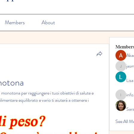
Members
About
Member
Aka
jas
jasmine
onotona
Lisa
monotona per raggiungere i tuoi obiettivi di salute e 
info
info.tvac
entare equilibrato e vario ti aiuterà a ottenere i 
Sara
See All M