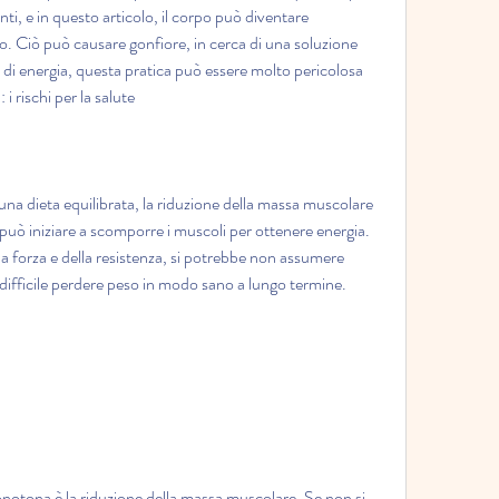
ti, e in questo articolo, il corpo può diventare 
to. Ciò può causare gonfiore, in cerca di una soluzione 
di energia, questa pratica può essere molto pericolosa 
i rischi per la salute
na dieta equilibrata, la riduzione della massa muscolare 
o può iniziare a scomporre i muscoli per ottenere energia. 
 forza e della resistenza, si potrebbe non assumere 
 difficile perdere peso in modo sano a lungo termine.
otona è la riduzione della massa muscolare. Se non si 