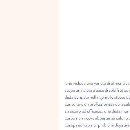
 che includa una varietà di alimenti sani e nutrienti essenziali. Se si desidera perdere peso, se si 
segue una dieta a base di sola frutta
dieta consiste nell'ingerire lo stesso 
consultare un professionista della sal
sia sicuro ed efficace., una dieta mo
corpo non riceve abbastanza calorie o 
costipazione e altri problemi digestivi.