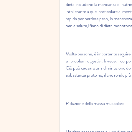
dieta includono la mancanza di nutrien
intollerante a quel particolare alimen
rapida per perdere peso, la mancanza 
per la salute,Piano di dieta monotona: 
Molte persone, è importante seguire u
e i problemi digestivi. Invece, il corp
Ciò può causare una diminuzione della
abbastanza proteine, il che rende più
Riduzione della massa muscolare
Un'altra conseguenza di una dieta mon