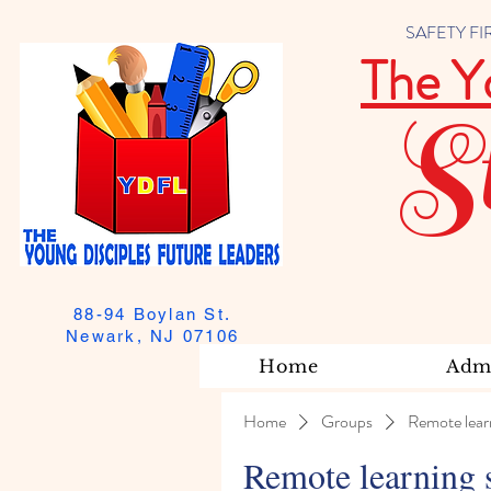
SAFETY FIRST
The Y
S
88-94 Boylan St.
Newark, NJ 07106
Home
Admi
Home
Groups
Remote lear
Remote learning 