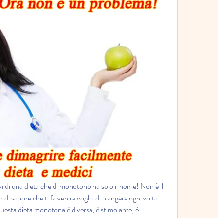
vi di una dieta che di monotono ha solo il nome! Non è il 
 di sapore che ti fa venire voglia di piangere ogni volta 
questa dieta monotona è diversa, è stimolante, è 