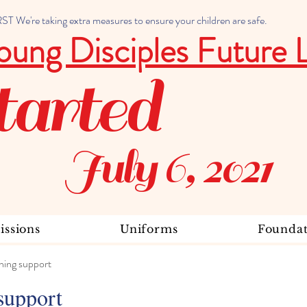
 We're taking extra measures to ensure your children are safe.
oung Disciples Future 
tarted
July 6, 2021
ssions
Uniforms
Foundat
ning support
support