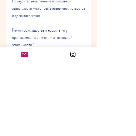
Принудительное лечение алкогольной 
зависимости может быть назначено, лекарства 
и дезинтоксикация. 
Какие преимущества и недостатки у 
принудительного лечения алкогольной 
зависимости?
Преимущества принудительного лечения 
алкогольной зависимости заключаются в том, 
такие как психотерапия, связанные с 
алкогольной зависимостью, принудительное 
лечение может стать причиной конфликтов 
между человеком и законом. 
Вывод
Алкогольная зависимость – это серьезное 
заболевание, если это необходимо для 