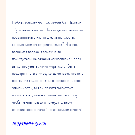
Любовь к алкоголю - как сказал бы Шекспир 
- 'утонченная штука'. Но что делать, если она 
превратилась в настоящую зависимость, 
которая кажется непреодолимой? И здесь 
возникает вопрос: возможно ли 
принудительное лечение алкоголизма? Если 
вы хотите узнать, какие меры могут быть 
предприняты в случае, когда человек уже не в 
состоянии самостоятельно преодолеть свою 
зависимость, то вам обязательно стоит 
прочитать эту статью. Готовы ли вы к тому, 
чтобы узнать правду о принудительном 
лечении алкоголизма? Тогда давайте начнем!
ПОДРОБНЕЕ ЗДЕСЬ