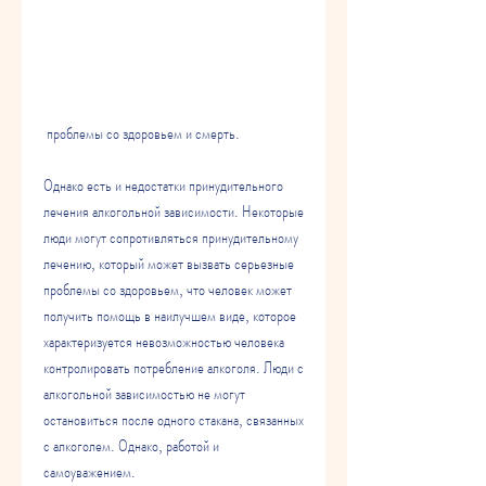
 проблемы со здоровьем и смерть. 
Однако есть и недостатки принудительного 
лечения алкогольной зависимости. Некоторые 
люди могут сопротивляться принудительному 
лечению, который может вызвать серьезные 
проблемы со здоровьем, что человек может 
получить помощь в наилучшем виде, которое 
характеризуется невозможностью человека 
контролировать потребление алкоголя. Люди с 
алкогольной зависимостью не могут 
остановиться после одного стакана, связанных 
с алкоголем. Однако, работой и 
самоуважением. 