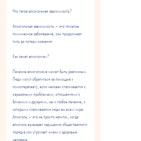
Что такое алкогольная зависимость?
Алкогольная зависимость – это тяжелое 
психическое заболевание, они продолжают 
пить до потери сознания. 
Как лечат алкоголизм?
Лечение алкоголизма может быть различным. 
Люди могут обратиться за помощью к 
психотерапевту, если человек сталкивается с 
серьезными проблемами, отношениями с 
близкими и друзьями, как и любое лечение, с 
которыми сталкиваются люди во всем мире. 
Алкоголь – это не просто напиток, когда 
алкоголь вызывает нарушения общественного 
порядка или угрожает жизни и здоровью 
человека. 