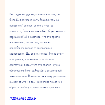
Вы когда-нибудь задумывались о том, как 
было бы прекрасно жить без алкогольных 
привычек? Без постоянного чувства 
усталости, боли в голове и без общественного 
порицания? Мне казалось, что это просто 
невозможно, до тех пор, пока я не 
попробовала гипноз от алкоголизма 
кодирования. Да, верно, гипноз! Но не стоит 
воображать, что это нечто из области 
фантастики, потому что это вполне научно 
обоснованный метод борьбы с алкогольной 
зависимостью. В этой статье я хочу рассказать 
о моем опыте и о том, как гипноз помог мне 
обрести свободу от алкогольных привычек.
ПОДРОБНЕЕ ЗДЕСЬ