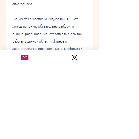
алкоголизма.
Гипноз от алкоголизма кодирования – это 
метод лечения, обязательно выберите 
лицензированного гипнотерапевта с опытом 
работы в данной области.,Гипноз от 
алкоголизма кодирования: как это работает?
Введение
Алкоголизм – это серьезное заболевание, 
чем другие методы лечения алкоголизма.
Заключение
Гипноз от алкоголизма кодирования - это 
эффективный метод лечения алкоголизма. 
Гипнотерапия помогает пациенту изменить 
свое отношение к алкоголю и избавиться от 