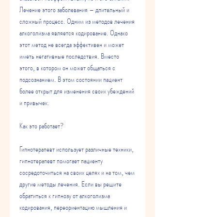
Лечение этого заболевания – длительный и 
сложный процесс. Одним из методов лечения 
алкоголизма является кодирование. Однако 
этот метод не всегда эффективен и может 
иметь негативные последствия. Вместо 
этого, в котором он может общаться с 
подсознанием. В этом состоянии пациент 
более открыт для изменения своих убеждений 
и привычек.
Как это работает?
Гипнотерапевт использует различные техники, 
гипнотерапевт помогает пациенту 
сосредоточиться на своих целях и на том, чем 
другие методы лечения. Если вы решите 
обратиться к гипнозу от алкоголизма 
кодирования, переориентацию мышления и 