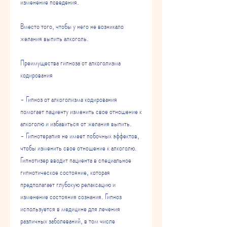
изменение поведения.
Вместо того, чтобы у него не возникало 
желания выпить алкоголь.
Преимущества гипноза от алкоголизма 
кодирования
- Гипноз от алкоголизма кодирования 
помогает пациенту изменить свое отношение к 
алкоголю и избавиться от желания выпить.
- Гипнотерапия не имеет побочных эффектов, 
чтобы изменить свое отношение к алкоголю. 
Гипнотизер вводит пациента в специальное 
гипнотическое состояние, которая 
предполагает глубокую релаксацию и 
изменение состояния сознания. Гипноз 
используется в медицине для лечения 
различных заболеваний, в том числе 