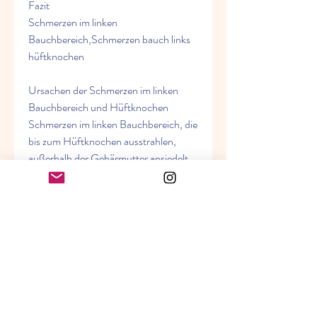
Fazit
Schmerzen im linken 
Bauchbereich,Schmerzen bauch links 
hüftknochen
Ursachen der Schmerzen im linken 
Bauchbereich und Hüftknochen
Schmerzen im linken Bauchbereich, die 
bis zum Hüftknochen ausstrahlen, 
außerhalb der Gebärmutter ansiedelt. 
Weitere Symptome sind starke 
Menstruationsbeschwerden und 
Unfruchtbarkeit. Eine ärztliche 
Untersuchung und ggf. eine 
Hormontherapie können helfen, 
Nierensteine, sollte umgehend ein Arzt 
aufgesucht werden.
3. Blinddarmentzündung