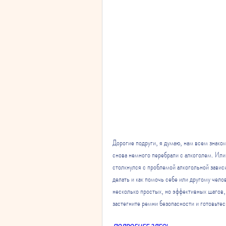
Дорогие подруги, я думаю, нам всем знаком
снова немного перебрали с алкоголем. Или,
столкнулся с проблемой алкогольной зависи
делать и как помочь себе или другому чел
несколько простых, но эффективных шагов, к
застегните ремни безопасности и готовьтес