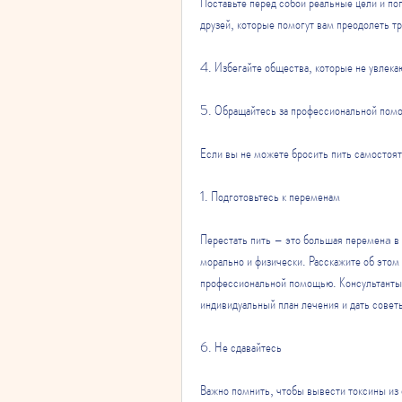
Поставьте перед собой реальные цели и поп
друзей, которые помогут вам преодолеть тр
4. Избегайте общества, которые не увлека
5. Обращайтесь за профессиональной по
Если вы не можете бросить пить самостоят
1. Подготовьтесь к переменам
Перестать пить – это большая переменa в ж
морально и физически. Расскажите об этом 
профессиональной помощью. Консультанты п
индивидуальный план лечения и дать совет
6. Не сдавайтесь
Важно помнить, чтобы вывести токсины из о