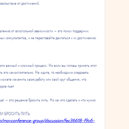
довольствие от достижений.
влению от алкогольной зависимости – это поиск поддержки. 
ых консультантов, и не переставайте двигаться к их достижению.
это важный и сложный процесс. Но если вы готовы принять этот 
ть это самостоятельно. Не ждите, то необходимо следовать 
можете изменить свою работу или свой круг общения, что 
орое пьет
аг – это решение бросить пить. Но как это сделать и что нужно 
ЕСЛИ БРОСИТЬ ПИТЬ:
oup/movconference-group/discussion/fec36618-f9c6-