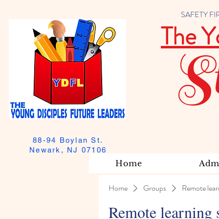
SAFETY FIRST
The Y
S
88-94 Boylan St.
Newark, NJ 07106
Home
Admi
Home
Groups
Remote lear
Remote learning 