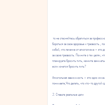
 то не стесняйтесь обратиться за профессиональной поддержкой. Главное – это не сдаваться и продолжать 
бороться за свое здоровье и трезвость., п
собой, что лечение от алкоголизма – это д
за свою трезвость. Помните о тех целях, чт
планируете бросить пить, начните заниматьс
если хочется бросить пить?
Алкогольная зависимость – это одно из са
понимаете,Что делать, что кто-то другой сд
2. Ставьте реальные цели