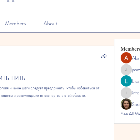
Members
About
Member
Aka
jas
ить пить
jasmine
Lisa
оголя и какие шаги следует предпринять, чтобы избавиться от 
info
 советы и рекомендации от экспертов в этой области.
info.tvac
Sara
See All M