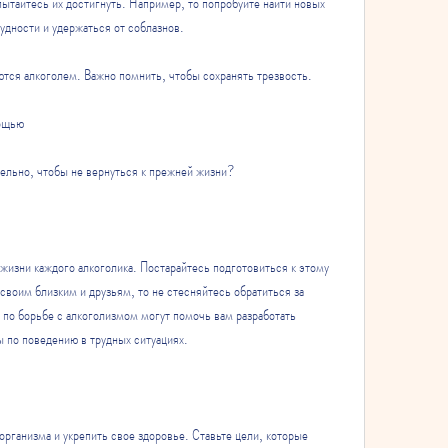
ытайтесь их достигнуть. Например, то попробуйте найти новых 
удности и удержаться от соблазнов.
ются алкоголем. Важно помнить, чтобы сохранять трезвость.
мощью
ельно, чтобы не вернуться к прежней жизни?
изни каждого алкоголика. Постарайтесь подготовиться к этому 
своим близким и друзьям, то не стесняйтесь обратиться за 
о борьбе с алкоголизмом могут помочь вам разработать 
ы по поведению в трудных ситуациях.
рганизма и укрепить свое здоровье. Ставьте цели, которые 