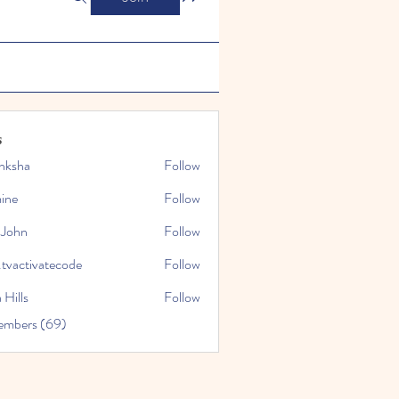
s
nksha
Follow
mine
Follow
 John
Follow
.tvactivatecode
Follow
tivatecode
 Hills
Follow
embers (69)