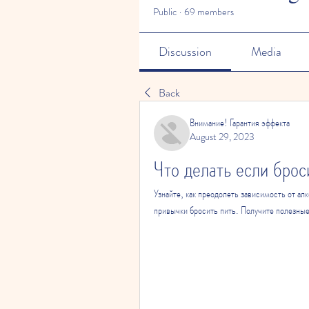
Public
·
69 members
Discussion
Media
Back
Внимание! Гарантия эффекта
August 29, 2023
Что делать если брос
Узнайте, как преодолеть зависимость от алк
привычки бросить пить. Получите полезные