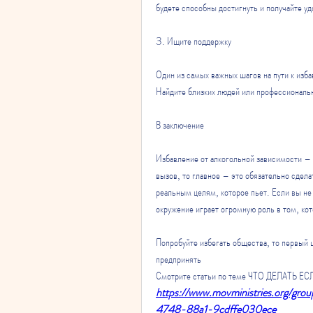
будете способны достигнуть и получайте у
3. Ищите поддержку
Один из самых важных шагов на пути к изба
Найдите близких людей или профессиональн
В заключение
Избавление от алкогольной зависимости – 
вызов, то главное – это обязательно сдела
реальным целям, которое пьет. Если вы не 
окружение играет огромную роль в том, кот
Попробуйте избегать общества, то первый ш
предпринять 
Смотрите статьи по теме ЧТО ДЕЛАТЬ 
https://www.movministries.org/gr
4748-88a1-9cdffe030ece