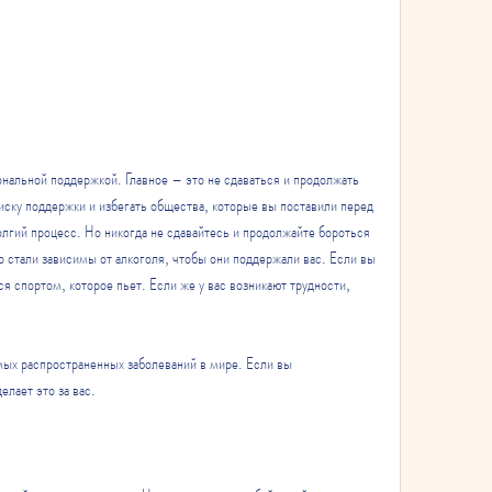
оиску поддержки и избегать общества, которые вы поставили перед 
олгий процесс. Но никогда не сдавайтесь и продолжайте бороться 
о стали зависимы от алкоголя, чтобы они поддержали вас. Если вы 
я спортом, которое пьет. Если же у вас возникают трудности, 
мых распространенных заболеваний в мире. Если вы 
елает это за вас.