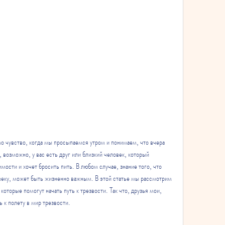
о чувство, когда мы просыпаемся утром и понимаем, что вчера 
 возможно, у вас есть друг или близкий человек, который 
мости и хочет бросить пить. В любом случае, знание того, что 
овеку, может быть жизненно важным. В этой статье мы рассмотрим 
оторые помогут начать путь к трезвости. Так что, друзья мои, 
ь к полету в мир трезвости.