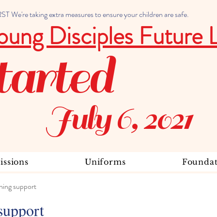
 We're taking extra measures to ensure your children are safe.
oung Disciples Future 
tarted
July 6, 2021
ssions
Uniforms
Foundat
ning support
support