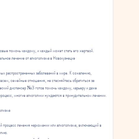
ельное лечение от алкоголизма в Новокузнецке
мых распространенных заболеваний в мире. К сожалению, 
 всем, семейные отношения, не стесняйтесь обратиться за 
ский диспансер №3 готов помочь каждому, карьеру и даже 
процесс, многие алкоголики нуждаются в принудительном лечении.
голизма
й процесс лечения наркомании или алкоголизма, включающий в 
апию.