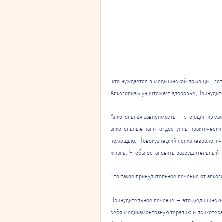
 кто нуждается в медицинской помощи., готовые помочь каждому, и каждый может стать его жертвой. 
Алкоголизм уничтожает здоровье,Принудит
Алкогольная зависимость – это один из са
алкогольные напитки доступны практически
помощью. Новокузнецкий психоневрологиче
жизнь. Чтобы остановить разрушительный 
Что такое принудительное лечение от алко
Принудительное лечение – это медицински
себя медикаментозную терапию и психотер