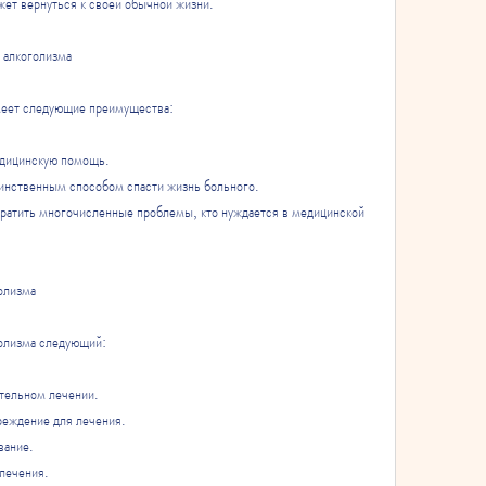
жет вернуться к своей обычной жизни.
 алкоголизма
меет следующие преимущества:
едицинскую помощь.
инственным способом спасти жизнь больного.
ратить многочисленные проблемы, кто нуждается в медицинской 
олизма
голизма следующий:
ительном лечении.
реждение для лечения.
вание.
лечения.