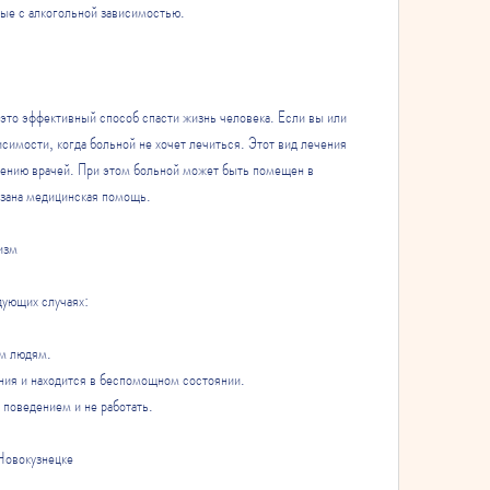
ные с алкогольной зависимостью.
это эффективный способ спасти жизнь человека. Если вы или 
исимости, когда больной не хочет лечиться. Этот вид лечения 
лению врачей. При этом больной может быть помещен в 
азана медицинская помощь.
изм
дующих случаях:
им людям.
ния и находится в беспомощном состоянии.
 поведением и не работать.
Новокузнецке