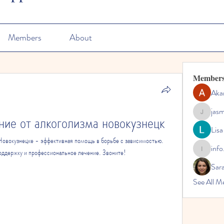
Members
About
Member
Aka
jas
ние от алкоголизма новокузнецк
jasmine
Lisa
Новокузнецке - эффективная помощь в борьбе с зависимостью. 
info
ддержку и профессиональное лечение. Звоните!
info.tvac
Sara
See All M