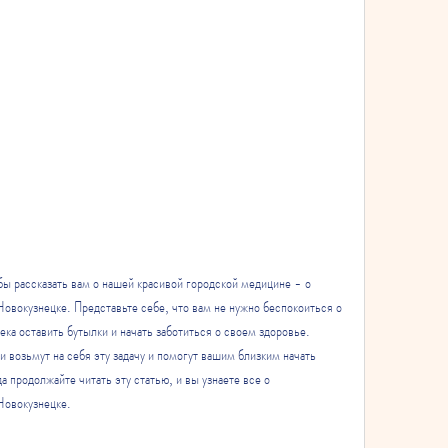
бы рассказать вам о нашей красивой городской медицине - о 
овокузнецке. Представьте себе, что вам не нужно беспокоиться о 
ка оставить бутылки и начать заботиться о своем здоровье. 
возьмут на себя эту задачу и помогут вашим близким начать 
 продолжайте читать эту статью, и вы узнаете все о 
Новокузнецке.