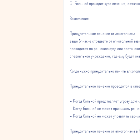
5. Больной проходит курс лечения, связан
Заключение
Принудительное лечение от алкоголизма – 
ваши близкие страдаете от алкогольной зав
проводится по решению суда или постанов
специальное учреждение, где ему будет ок
Когда нужно принудительно лечить алкогол
Принудительное лечение проводится в сле
- Когда больной представляет угрозу друг
- Когда больной не может принимать реше
- Когда больной не может управлять своим
Принудительное лечение от алкоголизма в 