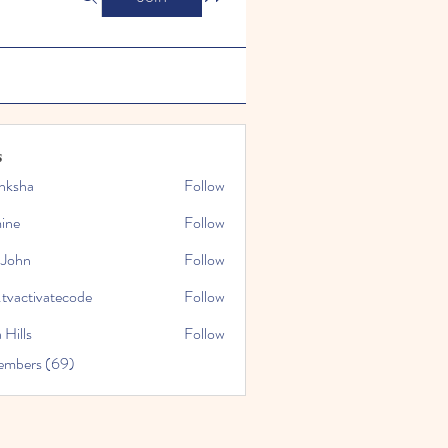
s
nksha
Follow
mine
Follow
 John
Follow
.tvactivatecode
Follow
tivatecode
 Hills
Follow
embers (69)