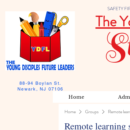
SAFETY FIRST
The Y
S
88-94 Boylan St.
Newark, NJ 07106
Home
Admi
Home
Groups
Remote lear
Remote learning 