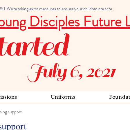
 We're taking extra measures to ensure your children are safe.
oung Disciples Future 
tarted
July 6, 2021
ssions
Uniforms
Foundat
ning support
support