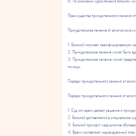
6. По окончании курса лечения больной мо
Преимущества принудительного лечения от
Принудительное лечение от алкоголизма и
1. Больной получает квалифицированную м
2. Принудительное лечение может быть ед
3. Принудительное лечение может предотв
помощи.
Порядок принудительного лечения от алког
Порядок принудительного лечения от алко
1. Суд или врачи делают решение о принуд
2. Больной доставляется в специальное уч
3. Больной проходит медицинское обследо
4. Врачи составляют индивидуальный план 