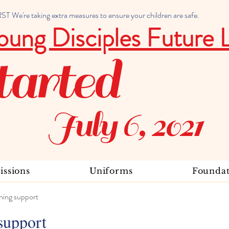
 We're taking extra measures to ensure your children are safe.
oung Disciples Future 
tarted
July 6, 2021
ssions
Uniforms
Foundat
ning support
support