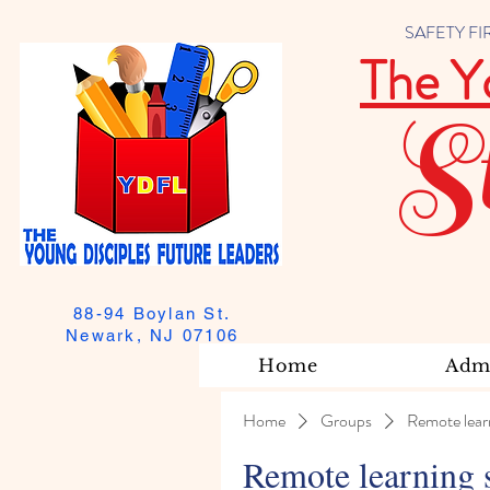
SAFETY FIRST
The Y
S
88-94 Boylan St.
Newark, NJ 07106
Home
Admi
Home
Groups
Remote lear
Remote learning 