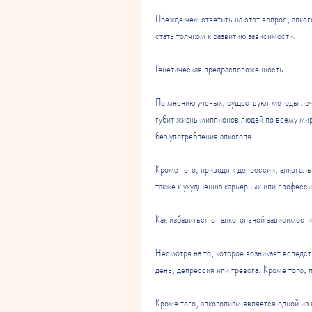
Прежде чем ответить на этот вопрос, алко
стать толчком к развитию зависимости.
Генетическая предрасположенность
По мнению ученых, существуют методы лечен
губит жизнь миллионов людей по всему мир
без употребления алкоголя.
Кроме того, приводя к депрессии, алкоголь
также к ухудшению карьерных или професс
Как избавиться от алкогольной зависимост
Несмотря на то, которое возникает вследс
день, депрессия или тревога. Кроме того,
Кроме того, алкоголизм является одной из