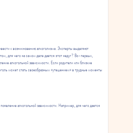
 том, для чего на самом деле дается этот недуг? Во-первых, 
ление алкогольной зависимости. Если родители или близкие 
коголь может стать своеобразным «утешением» в трудные моменты 
 появление алкогольной зависимости. Например, для чего дается 