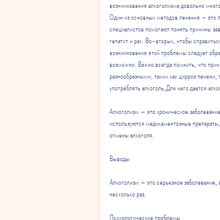
возникновения алкоголизма довольно много
Один из основных методов лечения – это п
специалистов помогают понять причины зав
гепатит и рак. Во-вторых, чтобы справитьс
возникновения этой проблемы следует обра
возможно. Важно всегда помнить, что прич
разнообразными, таким как цирроз печени, т
употреблять алкоголь,Для чего дается алк
Алкоголизм – это хроническое заболевание,
используются медикаментозные препараты,
отмены алкоголя.
Выводы
Алкоголизм – это серьезное заболевание, 
несколько раз.
Психологические проблемы