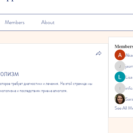
Members
About
Member
Aka
jas
голизм
jasmine
Lisa
оторое требует диагностики и лечения. На этой странице мы 
info
коголизма и последствиях приема алкоголя.
info.tvac
Sara
See All M