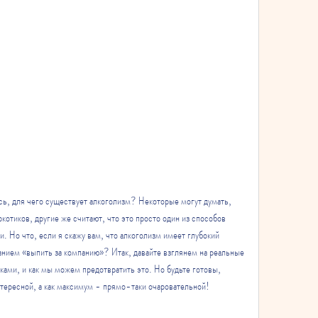
ь, для чего существует алкоголизм? Некоторые могут думать, 
ркотиков, другие же считают, что это просто один из способов 
. Но что, если я скажу вам, что алкоголизм имеет глубокий 
анием «выпить за компанию»? Итак, давайте взглянем на реальные 
ами, и как мы можем предотвратить это. Но будьте готовы, 
нтересной, а как максимум - прямо-таки очаровательной!