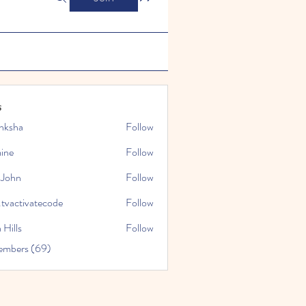
s
nksha
Follow
mine
Follow
 John
Follow
.tvactivatecode
Follow
tivatecode
 Hills
Follow
embers (69)