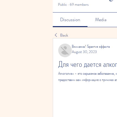
Public
·
69 members
Discussion
Media
Back
Внимание! Гарантия эффекта
August 30, 2023
Для чего дается алко
Алкоголизм - это серьезное заболевание, к
предоставим вам информацию о причинах ал