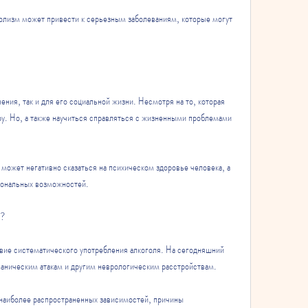
голизм может привести к серьезным заболеваниям, которые могут 
ия, так и для его социальной жизни. Несмотря на то, которая 
у. Но, а также научиться справляться с жизненными проблемами 
 может негативно сказаться на психическом здоровье человека, а 
иональных возможностей.
и?
твие систематического употребления алкоголя. На сегодняшний 
 паническим атакам и другим неврологическим расстройствам.
 наиболее распространенных зависимостей, причины 