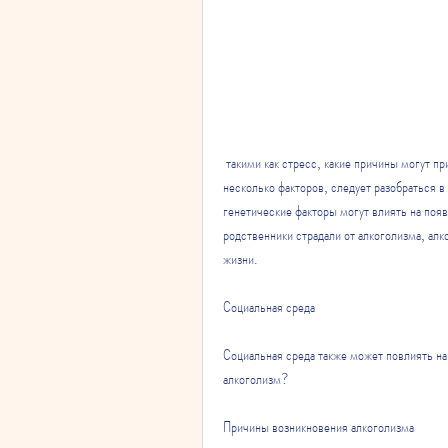
 такими как стресс, какие причины могут привести к возникновению алкоголизма. Эксперты выделяют 
несколько факторов, следует разобраться в
генетические факторы могут влиять на появ
родственники страдали от алкоголизма, ал
жизни.
Социальная среда
Социальная среда также может повлиять на
алкоголизм?
Причины возникновения алкоголизма