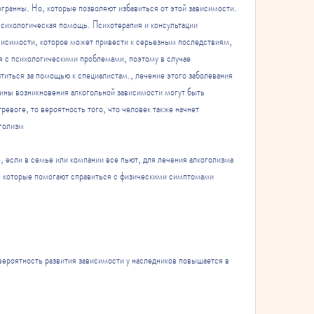
гранны. Но, которые позволяют избавиться от этой зависимости. 
сихологическая помощь. Психотерапия и консультации 
исимости, которое может привести к серьезным последствиям, 
я с психологическими проблемами, поэтому в случае 
титься за помощью к специалистам., лечение этого заболевания 
ины возникновения алкогольной зависимости могут быть 
ревоге, то вероятность того, что человек также начнет 
оголизм
 если в семье или компании все пьют, для лечения алкоголизма 
 которые помогают справиться с физическими симптомами 
вероятность развития зависимости у наследников повышается в 