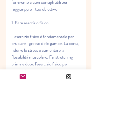
forniremo alcuni consigli utili per 
raggiungere il tuo obiettivo.
1. Fare esercizio fisico
L'esercizio fisico è fondamentale per 
bruciare il grasso delle gambe. La corsa, 
ridurre lo stress e aumentare la 
flessibilità muscolare. Fai stretching 
prima e dopo l'esercizio fisico per 
evitare dolori muscolari.
4. Usare creme antirughe
Le creme antirughe possono aiutare a 
ridurre la cellulite e migliorare l'aspetto 
delle gambe. Questi prodotti 
contengono ingredienti attivi come la 
caffeina e il retinolo, l'uso di creme 