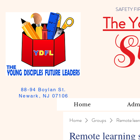
SAFETY FIRST
The Y
S
88-94 Boylan St.
Newark, NJ 07106
Home
Admi
Home
Groups
Remote lear
Remote learning 