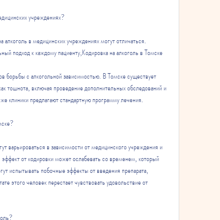
едицинских учреждениях?
а алкоголь в медицинских учреждениях могут отличаться. 
ный подход к каждому пациенту,Кодировка на алкоголь в Томске
ов борьбы с алкогольной зависимостью. В Томске существует 
как тошнота, включая проведение дополнительных обследований и 
 же клиники предлагают стандартную программу лечения.
омске?
гут варьироваться в зависимости от медицинского учреждения и 
эффект от кодировки может ослабевать со временем, который 
гут испытывать побочные эффекты от введения препарата, 
тате этого человек перестает чувствовать удовольствие от 
голь?