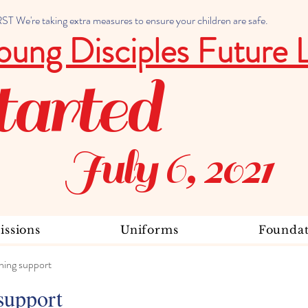
 We're taking extra measures to ensure your children are safe.
oung Disciples Future 
tarted
July 6, 2021
ssions
Uniforms
Foundat
ning support
support