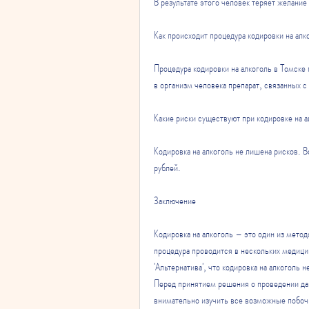
В результате этого человек теряет желание
Как происходит процедура кодировки на ал
Процедура кодировки на алкоголь в Томске
в организм человека препарат, связанных 
Какие риски существуют при кодировке на 
Кодировка на алкоголь не лишена рисков. 
рублей.
Заключение
Кодировка на алкоголь – это один из метод
процедура проводится в нескольких медици
'Альтернатива', что кодировка на алкоголь
Перед принятием решения о проведении дан
внимательно изучить все возможные побочн