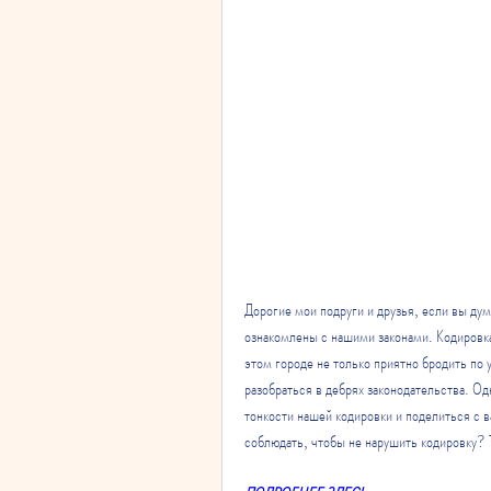
Дорогие мои подруги и друзья, если вы дума
ознакомлены с нашими законами. Кодировка 
этом городе не только приятно бродить по
разобраться в дебрях законодательства. Одн
тонкости нашей кодировки и поделиться с в
соблюдать, чтобы не нарушить кодировку? 