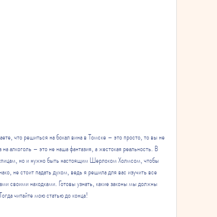
ете, что решиться на бокал вина в Томске – это просто, то вы не 
на алкоголь – это не наша фантазия, а жестокая реальность. В 
 улицам, но и нужно быть настоящим Шерлоком Холмсом, чтобы 
ако, не стоит падать духом, ведь я решила для вас изучить все 
ами своими находками. Готовы узнать, какие законы мы должны 
Тогда читайте мою статью до конца!