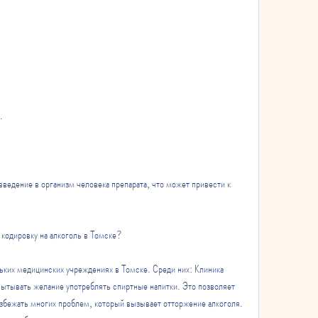
.
введение в организм человека препарата, что может привести к 
 кодировку на алкоголь в Томске?
ьких медицинских учреждениях в Томске. Среди них: Клиника 
спытывать желание употреблять спиртные напитки. Это позволяет 
избежать многих проблем, который вызывает отторжение алкоголя. 