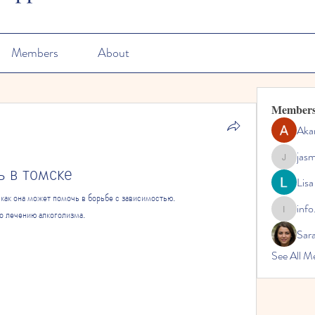
Members
About
Member
Aka
jas
ь в томске
jasmine
Lisa
 как она может помочь в борьбе с зависимостью. 
info
о лечению алкоголизма.
info.tvac
Sara
See All M