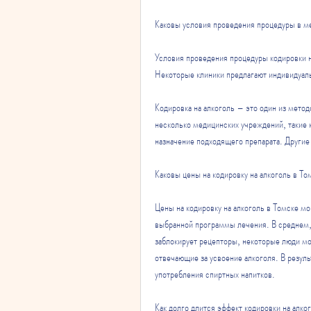
Каковы условия проведения процедуры в м
Условия проведения процедуры кодировки н
Некоторые клиники предлагают индивидуаль
Кодировка на алкоголь – это один из метод
несколько медицинских учреждений, такие 
назначение подходящего препарата. Другие
Каковы цены на кодировку на алкоголь в Т
Цены на кодировку на алкоголь в Томске мо
выбранной программы лечения. В среднем, 
заблокирует рецепторы, некоторые люди мо
отвечающие за усвоение алкоголя. В резуль
употребления спиртных напитков.
Как долго длится эффект кодировки на алко