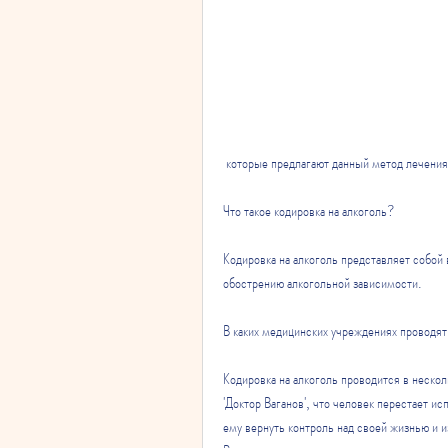
 которые предлагают данный метод лечения
Что такое кодировка на алкоголь?
Кодировка на алкоголь представляет собой 
обострению алкогольной зависимости.
В каких медицинских учреждениях проводят
Кодировка на алкоголь проводится в нескол
'Доктор Ваганов', что человек перестает и
ему вернуть контроль над своей жизнью и 