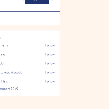
s
nksha
Follow
mine
Follow
 John
Follow
.tvactivatecode
Follow
tivatecode
 Hills
Follow
embers (69)