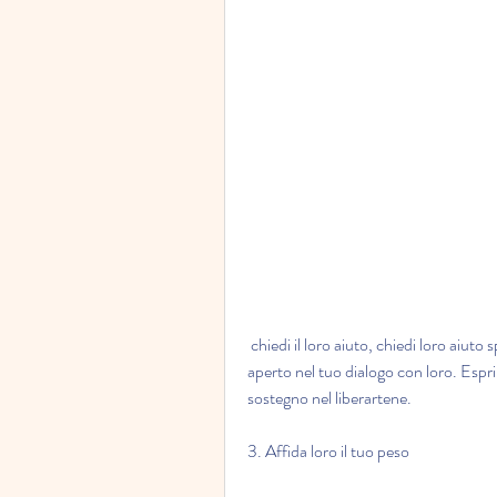
 chiedi il loro aiuto, chiedi loro aiuto specifico per rilasciare il peso che ti affligge. Sii sincero e 
aperto nel tuo dialogo con loro. Esprim
sostegno nel liberartene.
3. Affida loro il tuo peso