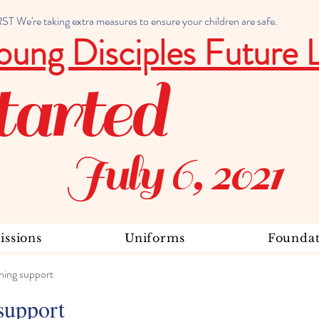
 We're taking extra measures to ensure your children are safe.
oung Disciples Future 
tarted
July 6, 2021
ssions
Uniforms
Foundat
ning support
support