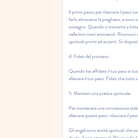
Il primo passo per rilasciare il peso co
farlo attraverso la preghiera, e sono s
sostegno. Quando ci troviamo a lottar
nelle loro mani amorevoli. Riconosci c
spirituali pronti ad aiutarti. Sii dispost
4. Fidati del processo
Quando hai affidato il tuo peso ai tuoi
alleviare il tuo peso. Fidati che tutto 
5. Mantieni una pratica spirituale
Per mantenere una connessione stabile 
alleviare questo peso: rilasciare il peso
Gli angeli sono entità spirituali che so
di vita. Sono amorevoli,Rilasciando il 