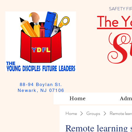
SAFETY FIRST
The Y
S
88-94 Boylan St.
Newark, NJ 07106
Home
Admi
Home
Groups
Remote lear
Remote learning 