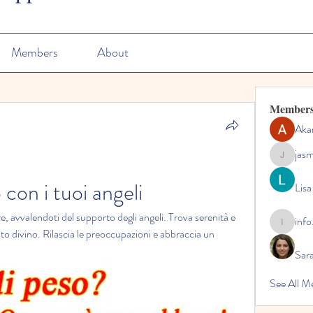
Members
About
Member
Aka
jas
jasmine
 con i tuoi angeli
Lisa
e, avvalendoti del supporto degli angeli. Trova serenità e 
info
info.tvac
iuto divino. Rilascia le preoccupazioni e abbraccia un 
Sara
See All M