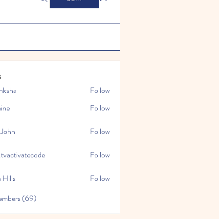
s
nksha
Follow
mine
Follow
 John
Follow
.tvactivatecode
Follow
tivatecode
 Hills
Follow
embers (69)