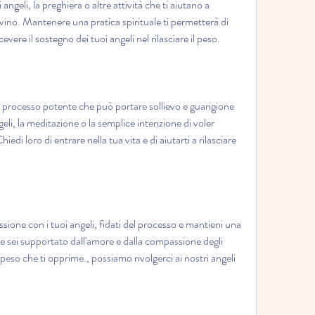
angeli, la preghiera o altre attività che ti aiutano a 
ivino. Mantenere una pratica spirituale ti permetterà di 
vere il sostegno dei tuoi angeli nel rilasciare il peso.
un processo potente che può portare sollievo e guarigione 
geli, la meditazione o la semplice intenzione di voler 
iedi loro di entrare nella tua vita e di aiutarti a rilasciare 
sione con i tuoi angeli, fidati del processo e mantieni una 
he sei supportato dall'amore e dalla compassione degli 
 peso che ti opprime., possiamo rivolgerci ai nostri angeli 