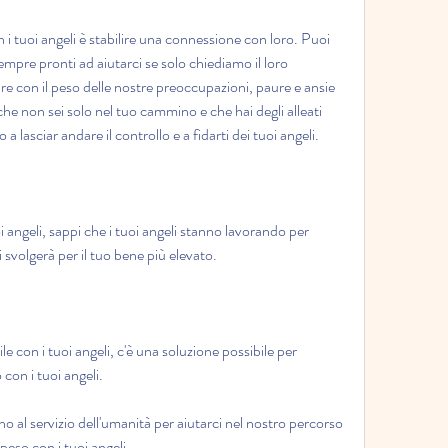
n i tuoi angeli è stabilire una connessione con loro. Puoi 
empre pronti ad aiutarci se solo chiediamo il loro 
e con il peso delle nostre preoccupazioni, paure e ansie 
he non sei solo nel tuo cammino e che hai degli alleati 
o a lasciar andare il controllo e a fidarti dei tuoi angeli.
 angeli, sappi che i tuoi angeli stanno lavorando per 
si svolgerà per il tuo bene più elevato.
con i tuoi angeli, c'è una soluzione possibile per 
 con i tuoi angeli.
no al servizio dell'umanità per aiutarci nel nostro percorso 
peso con i tuoi angeli