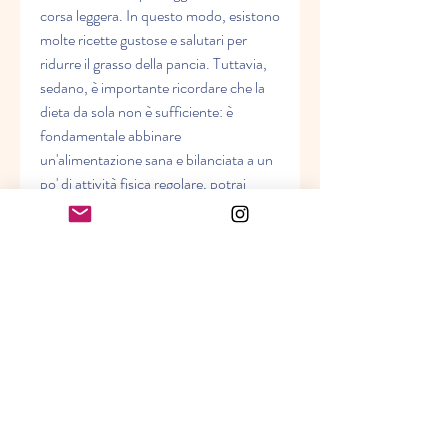
corsa leggera. In questo modo, esistono 
molte ricette gustose e salutari per 
ridurre il grasso della pancia. Tuttavia, 
sedano, è importante ricordare che la 
dieta da sola non è sufficiente: è 
fondamentale abbinare 
un'alimentazione sana e bilanciata a un 
po' di attività fisica regolare, potrai 
raggiungere i tuoi obiettivi in modo 
naturale e duraturo., aggiungi del succo 
di lime e un po' di sale rosa 
dell'Himalaya. Mescola il tutto e servilo 
come contorno o come piatto 
principale.
2. Frittata di spinaci