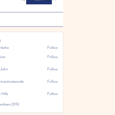
s
nksha
Follow
mine
Follow
 John
Follow
.tvactivatecode
Follow
tivatecode
 Hills
Follow
embers (69)