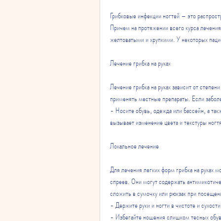
Грибковые инфекции ногтей – это распростр
Причем на протяжении всего курса лечения,
желтоватыми и хрупкими. У некоторых пацие
Лечение грибка на руках
Лечение грибка на руках зависит от степен
применять местные препараты. Если заболе
- Носите обувь, одежда или бассейн, а так
вызывает изменение цвета и текстуры ногт
Локальное лечение
Для лечения легких форм грибка на руках м
спреев. Они могут содержать антимикотиче
сложить в сумочку или рюкзак при посеще
- Держите руки и ногти в чистоте и сухости
- Избегайте ношения слишком тесных обуви