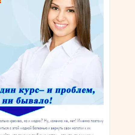
 только красиво, но и модно? Ну, конечно же, нет! Именно поэтому 
ться с этой модной болезнью и вернуть свои ноготки к их 
майте, что лечение грибка на ногтях - это что-то скучное и 