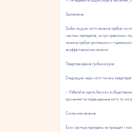
Заключение
Грибок на руках ногти лечение требует ком
местных препаратов, но при правильном подх
лечение требует длительного и тщательного
за эффективностью лечения.
Предупреждение грибка на руках
Следующие меры могут помочь предотврати
- Избегайте ходить босиком в общественны
применяют на поврежденные ногти по инст
Системное лечение
Если местные препараты не приводят к поло