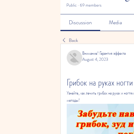
Public
·
69 members
Discussion
Media
Back
Внимание! Гарантия эффекта
August 4, 2023
Грибок на руках ногт
Узнайте, как лечить грибок на руках и ногт
методы!