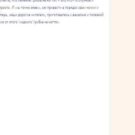
просто. И мы точно знаем, как привести в порядок свои ножки и 
еперь, наши дорогие читатели, приготовьтесь к веселью и полезной 
 от этого 'модного' грибка на ногтях.