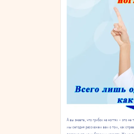
А вы знаете, что грибок на ногтях - это не
мы сегодня расскажем вам о том, как справи
первоначальному блеску и красоте. Но не ду