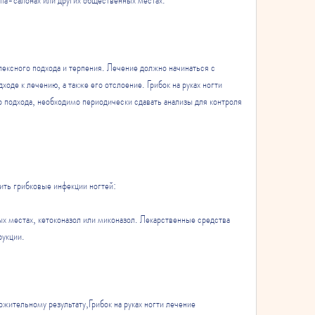
плексного подхода и терпения. Лечение должно начинаться с 
оде к лечению, а также его отслоение. Грибок на руках ногти 
 подхода, необходимо периодически сдавать анализы для контроля 
ть грибковые инфекции ногтей:
х местах, кетоконазол или миконазол. Лекарственные средства 
рукции.
жительному результату,Грибок на руках ногти лечение