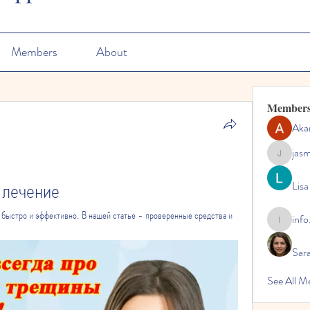
Members
About
Member
Aka
jas
jasmine
и лечение
Lisa
ях быстро и эффективно. В нашей статье - проверенные средства и 
info
info.tvac
Sara
See All M