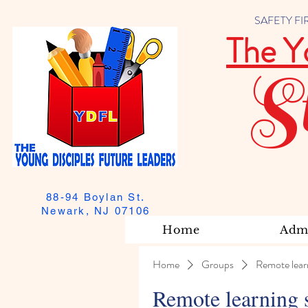
SAFETY FIRST
The Y
S
88-94 Boylan St.
Newark, NJ 07106
Home
Admi
Home
Groups
Remote lear
Remote learning 