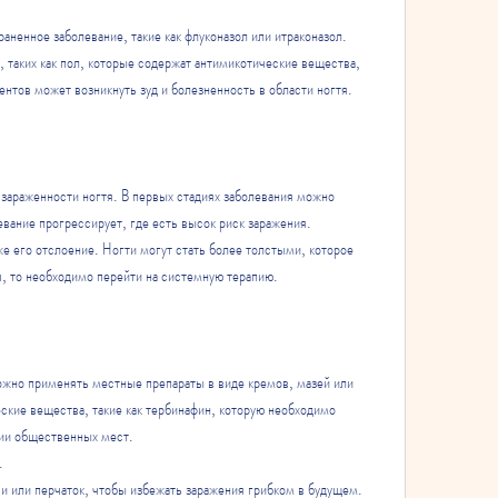
аненное заболевание, такие как флуконазол или итраконазол. 
 таких как пол, которые содержат антимикотические вещества, 
нтов может возникнуть зуд и болезненность в области ногтя.
и зараженности ногтя. В первых стадиях заболевания можно 
вание прогрессирует, где есть высок риск заражения.
же его отслоение. Ногти могут стать более толстыми, которое 
я, то необходимо перейти на системную терапию.
ожно применять местные препараты в виде кремов, мазей или 
ские вещества, такие как тербинафин, которую необходимо 
нии общественных мест.
.
 или перчаток, чтобы избежать заражения грибком в будущем. 