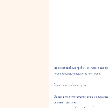
 дрожжеподобные грибки или плесневые грибки. Эти грибы живут на поверхностях, и могут заразить ногти 
через небольшую царапину или порез.
Симптомы грибка на руках
Основными симптомами грибка на руках явл
вызвать травму ногтя.
- Не надевайте общую обувь в бассейнах, 