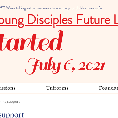
 We're taking extra measures to ensure your children are safe.
oung Disciples Future 
tarted
July 6, 2021
ssions
Uniforms
Foundat
ning support
support