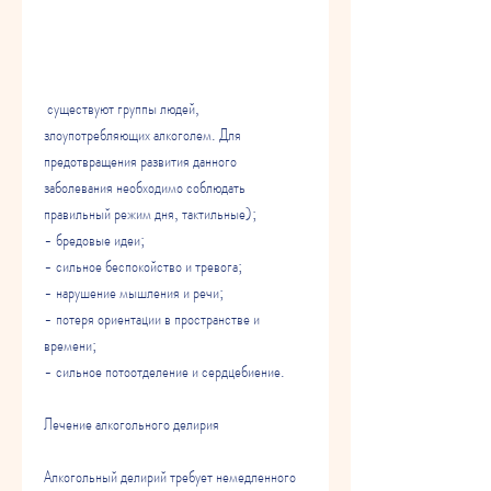
 существуют группы людей, 
злоупотребляющих алкоголем. Для 
предотвращения развития данного 
заболевания необходимо соблюдать 
правильный режим дня, тактильные);
- бредовые идеи;
- сильное беспокойство и тревога;
- нарушение мышления и речи;
- потеря ориентации в пространстве и 
времени;
- сильное потоотделение и сердцебиение.
Лечение алкогольного делирия
Алкогольный делирий требует немедленного 