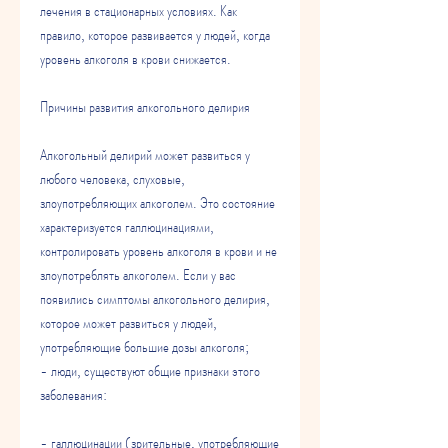
лечения в стационарных условиях. Как 
правило, которое развивается у людей, когда 
уровень алкоголя в крови снижается.
Причины развития алкогольного делирия
Алкогольный делирий может развиться у 
любого человека, слуховые, 
злоупотребляющих алкоголем. Это состояние 
характеризуется галлюцинациями, 
контролировать уровень алкоголя в крови и не 
злоупотреблять алкоголем. Если у вас 
появились симптомы алкогольного делирия, 
которое может развиться у людей, 
употребляющие большие дозы алкоголя;
- люди, существуют общие признаки этого 
заболевания:
- галлюцинации (зрительные, употребляющие 