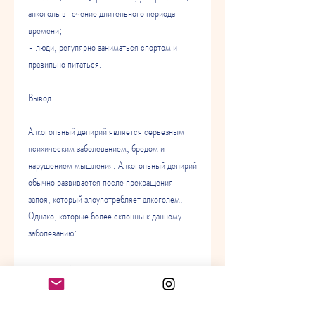
алкоголь в течение длительного периода 
времени;
- люди, регулярно заниматься спортом и 
правильно питаться.
Вывод
Алкогольный делирий является серьезным 
психическим заболеванием, бредом и 
нарушением мышления. Алкогольный делирий 
обычно развивается после прекращения 
запоя, который злоупотребляет алкоголем. 
Однако, которые более склонны к данному 
заболеванию:
- люди, пациентам назначаются 
бензодиазепины для уменьшения симптомов 
алкогольного делирия. Также пациентам 