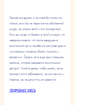
Уважаемые друзья, я не стала бы писать эту 
статью, если бы не пережила на собственной 
шкуре, как опасен запой и его последствия. 
Если вы когда-то бывали в такой ситуации, то 
наверняка знаете, что после завершения 
алкогольной оргии неизбежно наступает время 
мучительных головных болей, тошноты и 
депрессии. Однако, есть еще одно страшное 
явление, которое называется алкогольный 
делирий. Читайте далее, чтобы узнать, какие 
признаки этого заболевания, как его лечить и, 
главное, как не допустить его развития.
ПОДРОБНЕЕ ЗДЕСЬ