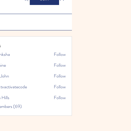
s
nksha
Follow
mine
Follow
 John
Follow
.tvactivatecode
Follow
tivatecode
 Hills
Follow
embers (69)