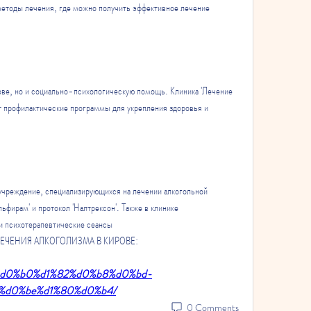
методы лечения, где можно получить эффективное лечение 
ове, но и социально-психологическую помощь. Клиника 'Лечение 
т профилактические программы для укрепления здоровья и 
 учреждение, специализирующихся на лечении алкогольной 
фирам' и протокол 'Налтрексон'. Также в клинике 
и психотерапевтические сеансы 
Я ЛЕЧЕНИЯ АЛКОГОЛИЗМА В КИРОВЕ:
82%d0%b0%d1%82%d0%b8%d0%bd-
%d0%be%d1%80%d0%b4/
0 Comments