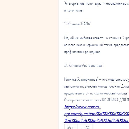
'Альтернатива' используют инновационные 
алкоголизма.
1. Клиника 'НАЛА'
Одной из наиболее известных клиник в Кир
алкоголизма и наркомании' также предлагае
профилактики рецидивов.
3. Клиника 'Альтернатива'
Клиника 'Альтернатива' – это медицинское
зависимости, включая метод лечения 'Дизуль
предоставляется психологическая помощь 
Смотрите статьи по теме КЛИНИКА ДЛ
https://www.comm-
api.com/question/%d1%81%d1%
%d0%ba%d0%be%d0%bd%d0%ba
0