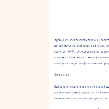
 требующее комплексного лечения и восстановления. Но где искать квалифицированную помощь в Кирове? В 
данной статье мы расскажем о клиниках, чт
является 'НАЛА'. Она предоставляет широки
помогают пациентам восстановить свое здор
помощь и проводят профилактические про
Заключение
Выбор клиники для лечения алкогольной за
лечении алкогольной зависимости и нарком
лечения алкоголизма в Кирове: где получ