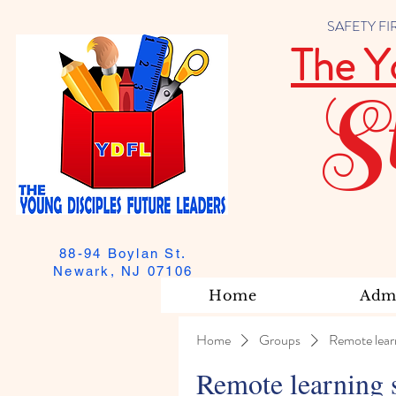
SAFETY FIRST
The Y
S
88-94 Boylan St.
Newark, NJ 07106
Home
Admi
Home
Groups
Remote lear
Remote learning 