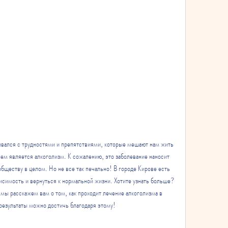
ивался с трудностями и препятствиями, которые мешают нам жить 
ем является алкоголизм. К сожалению, это заболевание наносит 
бществу в целом. Но не все так печально! В городе Кирове есть 
висимость и вернуться к нормальной жизни. Хотите узнать больше? 
 мы расскажем вам о том, как проходит лечение алкоголизма в 
результаты можно достичь благодаря этому!