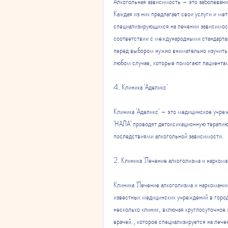
Алкогольная зависимость – это заболевани
Каждая из них предлагает свои услуги и ме
специализирующихся на лечении зависимости
соответствии с международными стандартам
перед выбором нужно внимательно изучить 
любом случае, которые помогают пациентам
4. Клиника 'Аделикс'
Клиника 'Аделикс' – это медицинское учре
'НАЛА' проводят детоксикационную терапию
последствиями алкогольной зависимости.
2. Клиника 'Лечение алкоголизма и наркома
Клиника 'Лечение алкоголизма и наркомании
известных медицинских учреждений в город
несколько клиник, включая круглосуточное 
врачей., которое специализируется на лече