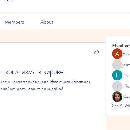
Members
About
Member
Aka
jas
алкоголизма в кирове
jasmine
Lisa
е лечение алкоголизма в Кирове. Эффективная и безопасная 
info
енной активности. Звоните прямо сейчас!
info.tvac
Sara
See All M