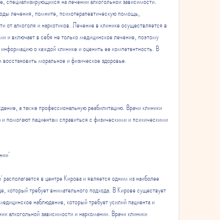
е, специализирующихся на лечении алкогольной зависимости. 
тоды лечения, помните, психотерапевтическую помощь, 
 от алкоголя и наркотиков. Лечение в клинике осуществляется в 
и и включает в себя не только медицинское лечение, поэтому 
информацию о каждой клинике и оценить ее компетентность. В 
 восстановить моральное и физическое здоровье.
ждение, а также профессиональную реабилитацию. Врачи клиники 
 и помогают пациентам справиться с физическими и психическими 
нии'
' располагается в центре Кирова и является одним из наиболее 
е, который требует внимательного подхода. В Кирове существует 
медицинское наблюдение, который требует усилий пациента и 
нии алкогольной зависимости и наркомании. Врачи клиники 