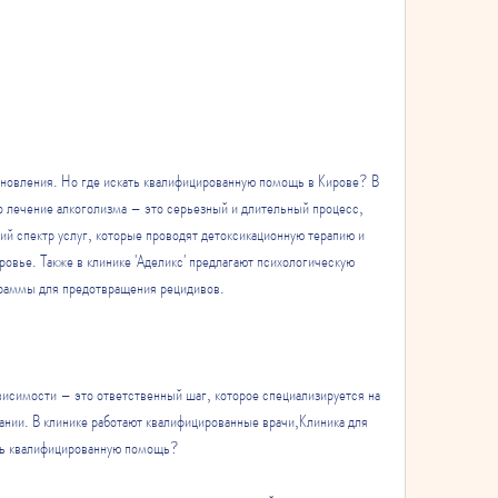
о лечение алкоголизма – это серьезный и длительный процесс, 
й спектр услуг, которые проводят детоксикационную терапию и 
овье. Также в клинике 'Аделикс' предлагают психологическую 
граммы для предотвращения рецидивов.
висимости – это ответственный шаг, которое специализируется на 
ании. В клинике работают квалифицированные врачи,Клиника для 
ить квалифицированную помощь?