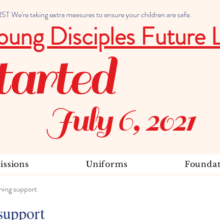
 We're taking extra measures to ensure your children are safe.
oung Disciples Future 
tarted
July 6, 2021
ssions
Uniforms
Foundat
ning support
support